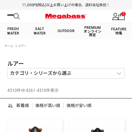
11,000円(税込)以上お買い上げの場合、送料当社負担！
0
PREMIUM
FRESH
SALT
FEATURE
OUTDOOR
オンライン
WATER
WATER
特集
限定
絞り込み検索
ホーム
ルアー
FRESH WATER TOP
SALT WATER TOP
BASS ROD
SALTWATER ROD
BASS LURE
TROUT ROD
SALTWATER LURE
TROUT LURE
キーワード
ルアー
4310件中 4261-4310件表示
カテゴリ
新着順
価格が高い順
価格が安い順
PREMIUM オンライン限定
FRESH WATER