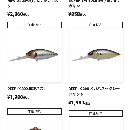
NEW Gatta-X(T) ヒラタクワガ
SUPER SPINDLE SW(4inch) ア
タ
カキン
PREMIUM
¥
2,860
¥
858
税込
税込
PREMIUM
［ オンライン限定 ］
全て
在庫切れ
在庫切れ
新作
2026
NEW PRODUCTS
全て
DEEP-X 300 和銀ハスⅡ
DEEP-X 300 メガバスセクシー
シャッド
¥
1,980
税込
¥
1,980
税込
リセット
この内容で検索する
在庫切れ
在庫切れ