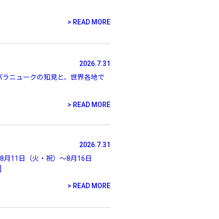
PREMIUM
READ MORE
全て
2026.7.31
ドン・パラニュークの知見と、世界各地で
新作
READ MORE
全て
2026.7.31
月11日（火・祝）～8月16日
]
READ MORE