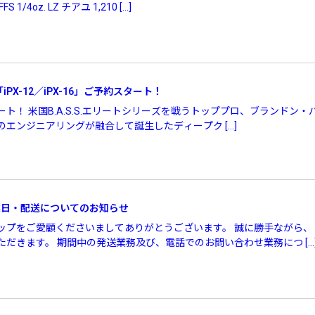
1/4oz. LZ チアユ 1,210 […]
iPX-12／iPX-16」ご予約スタート！
約スタート！ 米国B.A.S.S.エリートシリーズを戦うトッププロ、ブラン
エンジニアリングが融合して誕生したディープク […]
業日・配送についてのお知らせ
プをご愛顧くださいましてありがとうございます。 誠に勝手ながら、 8
だきます。 期間中の発送業務及び、電話でのお問い合わせ業務につ […
リセット
この内容で検索する