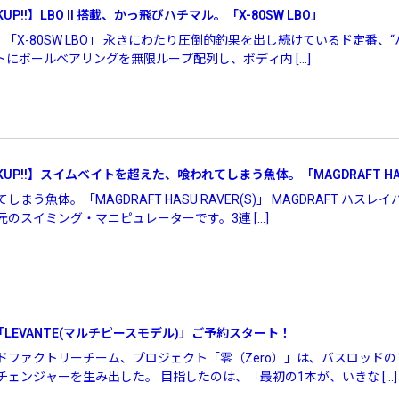
UP!!】LBO II 搭載、かっ飛びハチマル。「X-80SW LBO」
マル。「X-80SW LBO」 永きにわたり圧倒的釣果を出し続けているド定番
トにボールベアリングを無限ループ配列し、ボディ内 […]
KUP!!】スイムベイトを超えた、喰われてしまう魚体。「MAGDRAFT HASU
う魚体。「MAGDRAFT HASU RAVER(S)」 MAGDRAFT ハ
のスイミング・マニピュレーターです。3連 […]
「LEVANTE(マルチピースモデル)」ご予約スタート！
ドファクトリーチーム、プロジェクト「零（Zero）」は、バスロッド
ェンジャーを生み出した。 目指したのは、「最初の1本が、いきな […]