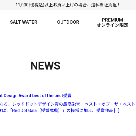
11,000円(税込)以上お買い上げの場合、送料当社負担！
PREMIUM
SALT WATER
OUTDOOR
オンライン限定
FRESH WATER TOP
SALT WATER TOP
絞り込み検索
BASS ROD
SALTWATER ROD
BASS LURE
TROUT ROD
SALTWATER LURE
TROUT LURE
NEWS
ot Design Award best of the best受賞
となる、レッドドットデザイン賞の最高栄誉「ベスト・オブ・ザ・ベス
「Red Dot Gala（授賞式典）」の模様に加え、受賞作品 […]
定
FRESH WATER