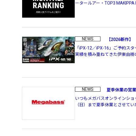
ータールアー・TOP3 MAKIPPA FFS 
PREMIUM
［ オンライン限定 ］
NEWS
【2026新作】「
「iPX-12／iPX-16」ご予
実績を積み重ねてきた伊東由樹の
2026
NEW PRODUCTS
NEWS
夏季休業の営
いつもメガバスオンラインショッ
（日）まで夏季休業とさせていた