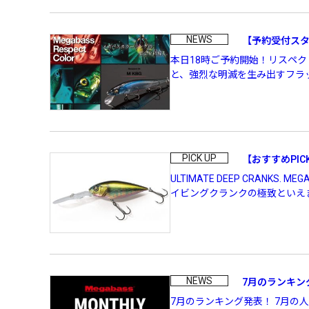
OUTDOOR
NEWS
【予約受付スタ
本日18時ご予約開始！リスペク
と、強烈な明滅を生み出すフラッ
価格
PICK UP
【おすすめPICKUP
ULTIMATE DEEP CRANK
イビングクランクの極致といえま
在庫
NEWS
7月のランキン
7月のランキング発表！ 7月の