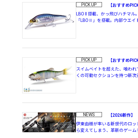
PICK UP
【おすすめPICK
LBO II 搭載、かっ飛びハチ
「LBOⅡ」を搭載。内部ウエイ
PICK UP
【おすすめPIC
スイムベイトを超えた、喰われてしま
くの可動セクションを持つ新次元
NEWS
【2026新作】
伊東由樹が率いる新世代のロッ
ら変えてしまう、革新のゲームチ