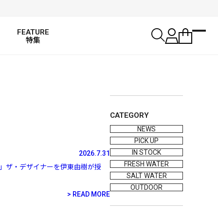
FEATURE
特集
CATEGORY
NEWS
PICK UP
IN STOCK
2026.7.31
FRESH WATER
ト」ザ・デザイナーを伊東由樹が授
SALT WATER
OUTDOOR
READ MORE
SALT WATER