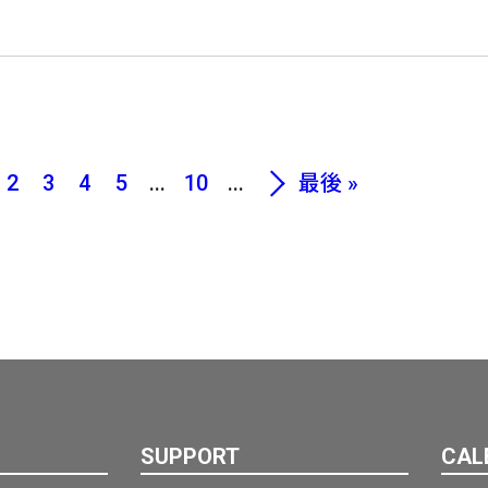
2
3
4
5
...
10
...
最後 »
SUPPORT
CAL