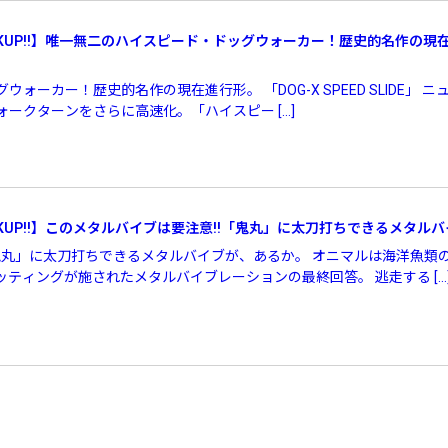
CKUP!!】唯一無二のハイスピード・ドッグウォーカー！歴史的名作の現在進
」
ォーカー！歴史的名作の現在進行形。 「DOG-X SPEED SLIDE」 
ォークターンをさらに高速化。「ハイスピー […]
CKUP!!】このメタルバイブは要注意!!「鬼丸」に太刀打ちできるメタル
「鬼丸」に太刀打ちできるメタルバイブが、あるか。 オニマルは海洋魚類
ティングが施されたメタルバイブレーションの最終回答。 逃走する […