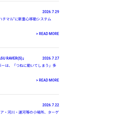
2026.7.29
、“ハチマル”に新重心移動システム
～
READ MORE
¥
 RAVER(S)」
2026.7.27
スレイバーは、「つねに動いてしまう」多
在庫あり
READ MORE
全て
2026.7.22
エリア・河川・運河等の小場所、ターゲ