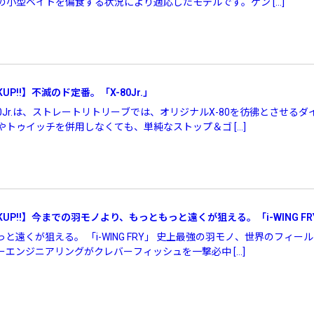
小型ベイトを偏食する状況により適応したモデルです。ゲン […]
UP!!】不滅のド定番。「X-80Jr.」
 X-80Jr.は、ストレートリトリーブでは、オリジナルX-80を彷彿とさせ
トゥイッチを併用しなくても、単純なストップ＆ゴ […]
KUP!!】今までの羽モノより、もっともっと遠くが狙える。「i-WING FR
遠くが狙える。 「i-WING FRY」 史上最強の羽モノ、世界のフィール
リセット
この内容で検索する
エンジニアリングがクレバーフィッシュを一撃必中 […]