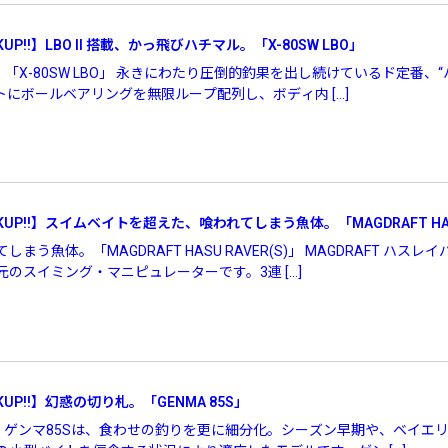
UP!!】LBO II 搭載、かっ飛びハチマル。「X-80SW LBO」
マル。「X-80SW LBO」 永きにわたり圧倒的釣果を出し続けているド定番
トにボールベアリングを無限ループ配列し、ボディ内 […]
¥
KUP!!】スイムベイトを超えた、喰われてしまう魚体。「MAGDRAFT HASU
う魚体。「MAGDRAFT HASU RAVER(S)」 MAGDRAFT ハ
のスイミング・マニピュレーターです。3連 […]
KUP!!】幻惑の切り札。「GENMA 85S」
5S」 ゲンマ85Sは、食わせの釣りを更に細分化。シーズン早期や、ベイ