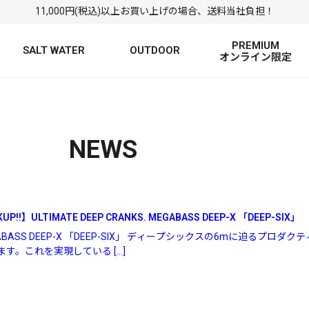
11,000円(税込)以上お買い上げの場合、送料当社負担！
PREMIUM
SALT WATER
OUTDOOR
オンライン限定
FRESH WATER TOP
SALT WATER TOP
絞り込み検索
BASS ROD
SALTWATER ROD
BASS LURE
TROUT ROD
SALTWATER LURE
TROUT LURE
NEWS
!!】ULTIMATE DEEP CRANKS. MEGABASS DEEP-X 「DEEP-SIX」
S. MEGABASS DEEP-X 「DEEP-SIX」 ディープシックスの6mに迫
す。これを実現している […]
定
FRESH WATER