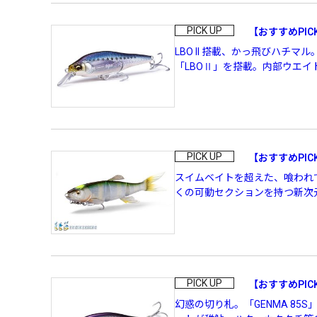
OUTDOOR
PICK UP
【おすすめPICK
LBO II 搭載、かっ飛びハチ
「LBOⅡ」を搭載。内部ウエイ
価格
PICK UP
【おすすめPIC
スイムベイトを超えた、喰われてしま
くの可動セクションを持つ新次元
在庫
PICK UP
【おすすめPIC
幻惑の切り札。「GENMA 8