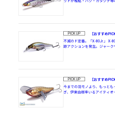
ットが稚鮎・ハク・カタクチ等の
PREMIUM
［ オンライン限定 ］
PICK UP
【おすすめPICK
不滅のド定番。「X-80Jr.」
跡アクションを発生。ジャークや
2026
NEW PRODUCTS
PICK UP
【おすすめPIC
今までの羽モノより、もっともっと
ぎ、伊東由樹率いるアイティオー