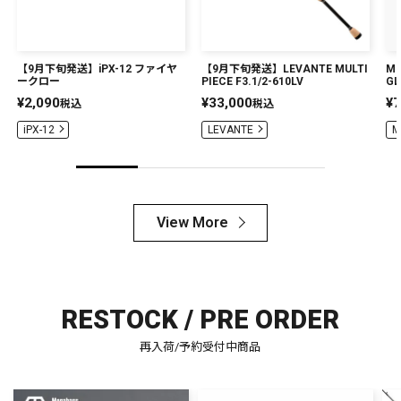
PREMIUM
PREMIUM
［ オンライン限定 ］
【9月下旬発送】iPX-12 ファイヤ
【9月下旬発送】LEVANTE MULTI
ME
全て
ークロー
PIECE F3.1/2-610LV
GL
¥
2,090
¥
33,000
¥
7
税込
税込
iPX-12
LEVANTE
M
新作
View More
2026
NEW PRODUCTS
全て
RESTOCK / PRE ORDER
リセット
この内容で検索する
再入荷/予約受付中商品