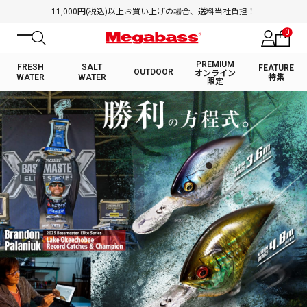
11,000円(税込)以上お買い上げの場合、送料当社負担！
0
PREMIUM
FRESH
SALT
FEATURE
OUTDOOR
オンライン
WATER
WATER
特集
限定
絞り込み検索
FRESH WATER TOP
SALT WATER TOP
BASS ROD
SALTWATER ROD
BASS LURE
TROUT ROD
SALTWATER LURE
TROUT LURE
キーワード
カテゴリ
PREMIUM オンライン限定
FRESH WATER