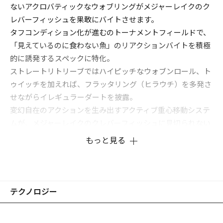
ないアクロバティックなウォブリングがメジャーレイクのク
レバーフィッシュを果敢にバイトさせます。
タフコンディション化が進むのトーナメントフィールドで、
「見えているのに食わない魚」のリアクションバイトを積極
的に誘発するスペックに特化。
ストレートリトリーブではハイピッチなウォブンロール、ト
ゥイッチを加えれば、フラッタリング（ヒラウチ）を多発さ
せながらイレギュラーダートを披露。
変幻自在のアクションを生み出すアクティブ重心移動システ
ムが、メジャーレイクのクレバーフィッシュに見切られない
リアクションゲームを展開。
もっと見る
競技スペックのフィネス・クランキングミノーです。
テクノロジー