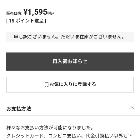
¥
1,595
PREMIUM
販売価格:
税込
PREMIUM
[
15
ポイント進呈 ]
［ オンライン限定 ］
全て
申し訳ございません。ただいま在庫がございません。
再入荷お知らせ
新作
2026
NEW PRODUCTS
お気に入りに登録する
全て
お支払方法
リセット
この内容で検索する
様々なお支払い方法が可能になりました。
クレジットカード、コンビニ支払い、代金引換払い以外も下