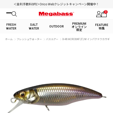
＜金利手数料0円＞Orico Webクレジットキャンペーン開催中！
0
PREMIUM
FRESH
SALT
FEATURE
OUTDOOR
オンライン
WATER
WATER
特集
限定
絞り込み検索
ホーム
フレッシュウォーター
バスルアー
X-48 ACROBAT (F) M インパクトワカサギ
FRESH WATER TOP
SALT WATER TOP
BASS ROD
SALTWATER ROD
BASS LURE
TROUT ROD
SALTWATER LURE
TROUT LURE
キーワード
カテゴリ
PREMIUM オンライン限定
FRESH WATER