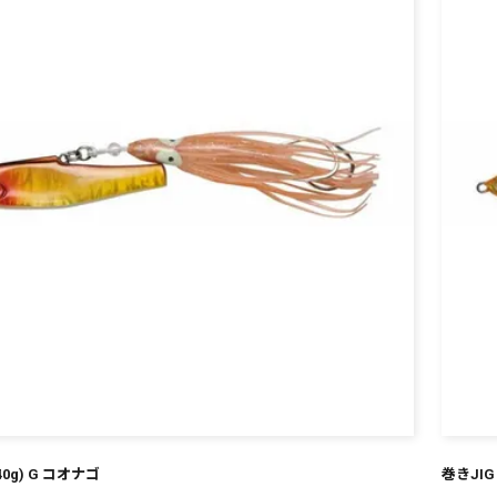
¥
40g) G コオナゴ
巻きJIG