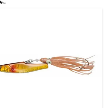
0
PREMIUM
税込
全て
新作
全て