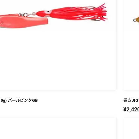
240g) パールピンクGB
巻きJIG
¥
2,42