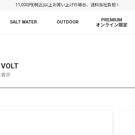
11,000円(税込)以上お買い上げの場合、送料当社負担！
PREMIUM
SALT WATER
OUTDOOR
オンライン限定
FRESH WATER TOP
SALT WATER TOP
絞り込み検索
BASS ROD
SALTWATER ROD
BASS LURE
TROUT ROD
SALTWATER LURE
TROUT LURE
 VOLT
4件表示
定
FRESH WATER