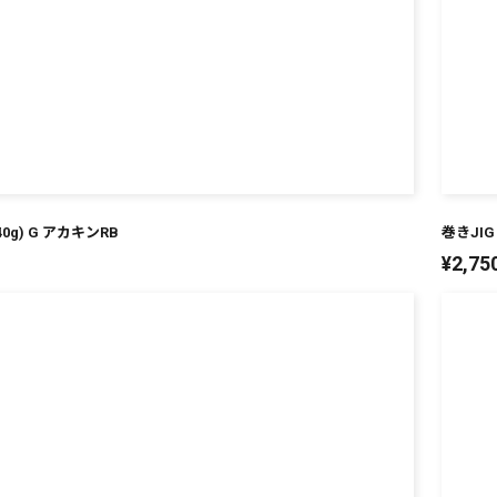
40g) G アカキンRB
巻きJIG
¥
2,75