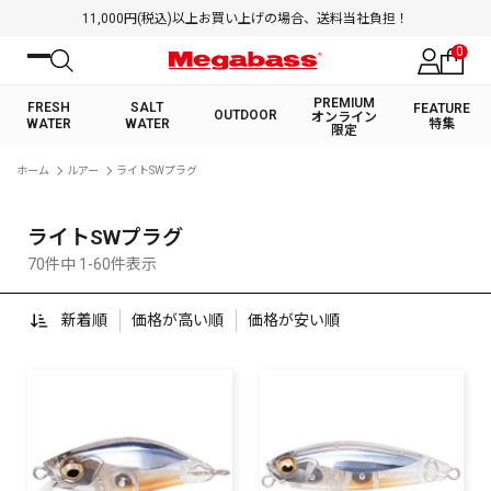
11,000円(税込)以上お買い上げの場合、送料当社負担！
0
PREMIUM
FRESH
SALT
FEATURE
OUTDOOR
オンライン
WATER
WATER
特集
限定
絞り込み検索
ホーム
ルアー
ライトSWプラグ
FRESH WATER TOP
SALT WATER TOP
BASS ROD
SALTWATER ROD
BASS LURE
TROUT ROD
SALTWATER LURE
TROUT LURE
キーワード
ライトSWプラグ
70件中 1-60件表示
新着順
価格が高い順
価格が安い順
カテゴリ
PREMIUM オンライン限定
FRESH WATER