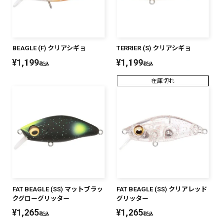
SALT WATER
OUTDOOR
BEAGLE (F) クリアシギョ
TERRIER (S) クリアシギョ
¥
1,199
¥
1,199
税込
税込
在庫切れ
価格
～
¥
¥
在庫あり
在庫
全て
FAT BEAGLE (SS) マットブラッ
FAT BEAGLE (SS) クリアレッド
クグローグリッター
グリッター
¥
1,265
¥
1,265
税込
税込