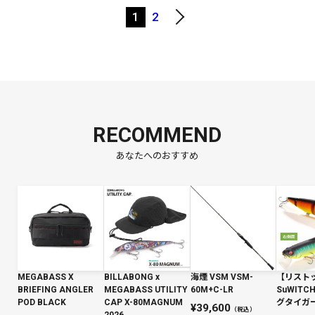
1
2
RECOMMEND
あなたへのおすすめ
MEGABASS X
BILLABONG x
海煙 VSM VSM-
【リスト
BRIEFING ANGLER
MEGABASS UTILITY
60M+C-LR
SuWIT
POD BLACK
CAP X-80MAGNUM
グタイガー 
39,600
（税込）