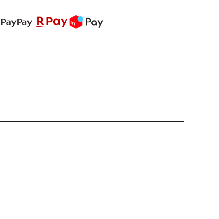
PREMIUM
全て
新作
全て