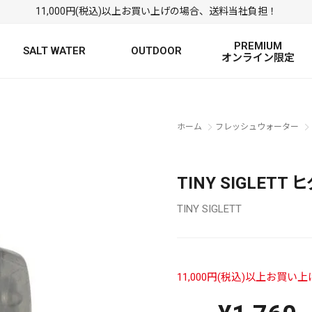
11,000円(税込)以上お買い上げの場合、送料当社負担！
PREMIUM
SALT WATER
OUTDOOR
オンライン限定
FRESH WATER TOP
SALT WATER TOP
絞り込み検索
ホーム
フレッシュウォーター
BASS ROD
SALTWATER ROD
BASS LURE
TROUT ROD
SALTWATER LURE
TROUT LURE
TINY SIGLETT 
TINY SIGLETT
11,000円(税込)以上お買
定
FRESH WATER