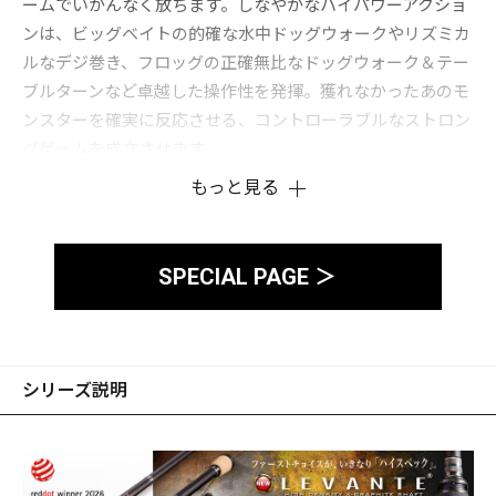
ームでいかんなく放ちます。しなやかなハイパワーアクショ
ンは、ビッグベイトの的確な水中ドッグウォークやリズミカ
ルなデジ巻き、フロッグの正確無比なドッグウォーク＆テー
ブルターンなど卓越した操作性を発揮。獲れなかったあのモ
ンスターを確実に反応させる、コントローラブルなストロン
グゲームを成立させます。
ヘヴィカヴァーへのピッチング・フリッピング・パンチン
もっと見る
グ、ビッグスイムベイトのロングディスタンスゲーム、6oz
までのマグナムベイトゲーム等、テクニカルなロッドワーク
を要するストロングゲーム全般に対応。怪獣クラスに挑む強
SPECIAL PAGE ＞
靭なガイドスペックとして、堅牢なオールダブルフットガイ
ドを装備。一方でメガラザンは、連日ストロングなアプロー
チに終始しても疲労感を感じさせない至極のロッドバランス
を追求。モンスターハンティングを軽快なロッドワークでこ
シリーズ説明
なせる新感覚の1本です。