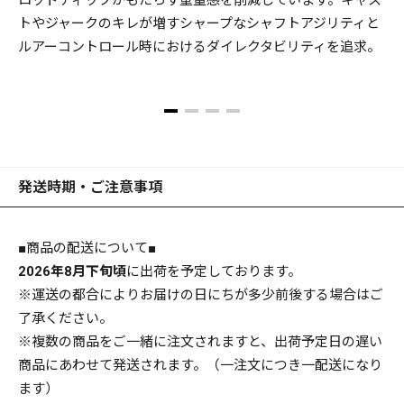
ロッドティップがもたらす重量感を削減しています。キャス
けて、リールシートをはじめ、グリッピングパーツ、ハンド
トやジャークのキレが増すシャープなシャフトアジリティと
ルフォームなど、各モデルが推進するメソッドに徹底フィッ
ルアーコントロール時におけるダイレクタビリティを追求。
トさせる伊東のエルゴノミックデザインをモデルごとに細密
に展開。卓越した動的パフォーマンスを引き出しつつ、疲労
感を徹底軽減化、勝利へと導く痛快なゲームを約束するため
だ。
目指したのは、「最初の1本が、いきなりハイスペック」で
発送時期・ご注意事項
あることだった。
■商品の配送について■
あまたあるバスロッドの中で、あなたが最後のゲームに挑む
2026年8月下旬頃
に出荷を予定しております。
その日まで、長く愛竿・相棒でいられるロッド。そんなユニ
※運送の都合によりお届けの日にちが多少前後する場合はご
バーサルなハイスペックを求めるならば、レヴァンテしかな
了承ください。
いだろう。
※複数の商品をご一緒に注文されますと、出荷予定日の遅い
商品にあわせて発送されます。（一注文につき一配送になり
ます）