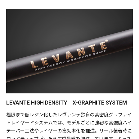
（phaseⅠ,Ⅱ）のテクノロジーをモダナイズして融合。
日本はもちろん、世界のタフフィールドに挑み、打ち勝つ普
遍的ハイスペックロッドが完成した。
長年に渡る過酷なUSツアーの歴戦からフィードバックしたハ
イ・バランシングメソッドや、メガバスブランクスならでは
の極限まで贅肉をそぎ落として高い強度を発揮する高効率レ
イヤー工法に加え、さらなる超低レジン化に踏み込んだ「高
密度X-グラファイト」システムは、オロチX10やデストロイ
ヤーに迫る、アングラーがルアーと直結しているかのような
直感的な即応性を生む優れたアジリティを発揮。より攻撃力
を高めたバスフィッシングを実現する。
LEVANTE HIGH DENSITY X-GRAPHITE SYSTEM
リール装着時の操作中にもたらす、ロッドブランクスの重量
極限まで低レジン化したレヴァンテ独自の高密度グラファイ
感を希薄化してルアーの存在感を明確に浮かび上がらせる独
トレイヤードシステムでは、モデルごとに強靭な高強度ハイ
自のバランシングは、アングラーとルアーをリニアに繋ぐ
テーパー工法やレイヤーの高効率化を推進。リール装着時に
「ダイレクタビリティ」に貢献。長期間に及ぶ競技参戦に向