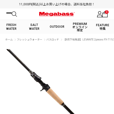
11,000円(税込)以上お買い上げの場合、送料当社負担！
0
PREMIUM
FRESH
SALT
FEATURE
OUTDOOR
オンライン
WATER
WATER
特集
限定
絞り込み検索
ホーム
フレッシュウォーター
バスロッド
【8月下旬発送】LEVANTE 2pieces F9-711L
FRESH WATER TOP
SALT WATER TOP
BASS ROD
SALTWATER ROD
BASS LURE
TROUT ROD
SALTWATER LURE
TROUT LURE
キーワード
カテゴリ
PREMIUM オンライン限定
FRESH WATER