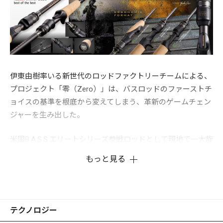
伊東由樹率いる新世代のロッドファクトリーチームによる、
プロジェクト「零（Zero）」は、バスロッドのファーストチ
ョイスの基準を根底から変えてしまう、革新のゲームチェン
ジャーを生み出した。
米国B.A.S.S.エリートシリーズ参戦ロッドとして現地で一大旋
風を巻き起こした、OROCHI-XX(オロチダブルエックス)や
もっと見る
LEVANTE（レヴァンテ）USA PRO MODELで確立したコンペ
ティション（競技用）ロッドのテクノロジーとファンクショ
ンをベースに、タフ化するグローバルフィールドに立ち向か
う「世界戦略バスロッド」を生み出すべく、日本のシビアな
テクノロジー
フィールド攻略から生まれたデストロイヤー初期型モデル