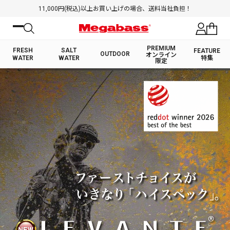
11,000円(税込)以上お買い上げの場合、送料当社負担！
PREMIUM
FRESH
SALT
FEATURE
OUTDOOR
オンライン
WATER
WATER
特集
限定
絞り込み検索
FRESH WATER TOP
SALT WATER TOP
BASS ROD
SALTWATER ROD
BASS LURE
TROUT ROD
SALTWATER LURE
TROUT LURE
キーワード
カテゴリ
PREMIUM オンライン限定
FRESH WATER