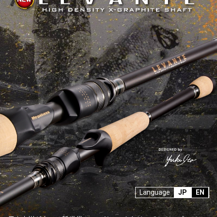
SALT WATER
OUTDOOR
価格
～
¥
¥
在庫あり
在庫
全て
Language
JP
EN