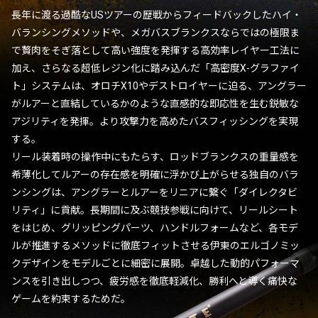
長年に渡る過酷なUSツアーの歴戦からフィードバックしたハイ・
バランシングメソッドや、メガバスブランクスならではの極限ま
で贅肉をそぎ落として高い強度を発揮する高効率レイヤー工法に
加え、さらなる超低レジン化に踏み込んだ「高密度X-グラファイ
ト」システムは、オロチX10やデストロイヤーに迫る、アングラー
がルアーと直結しているかのような直感的な即応性を生む鋭敏な
アジリティを発揮。より攻撃力を高めたバスフィッシングを実現
する。
リール装着時の操作中にもたらす、ロッドブランクスの重量感を
希薄化してルアーの存在感を明確に浮かび上がらせる独自のバラ
ンシングは、アングラーとルアーをリニアに繋ぐ「ダイレクタビ
リティ」に貢献。長期間に及ぶ競技参戦に向けて、リールシート
をはじめ、グリッピングパーツ、ハンドルフォームなど、各モデ
ルが推進するメソッドに徹底フィットさせる伊東のエルゴノミッ
クデザインをモデルごとに細密に展開。卓越した動的パフォーマ
ンスを引き出しつつ、疲労感を徹底軽減化、勝利へと導く痛快な
ゲームを約束するためだ。