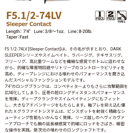
F5.1/2-74LV [Sleeper Contact]は、その名が示すとおり、DARK
SLEEPERシリーズやスイムベイト、ラバージグ、テキサスリグ、
フリーリグ、高比重ワームなどを繊細な感覚でボトムに這わせな
がら、的確な障害物回避やリトリーブのコントローラビリティを
高め、ディープレンジにおける喰わせのパフォーマンスを磨き込
んだスペシャルファンクションモデルです。
7'4"のロングブランクは、コンペティターよりもさらに攻撃範囲を
広域化してしまう、圧巻の超ロングディスタンスパフォーマンス
を発揮。ディープクランクやスイムベイティングにもフィット
し、大きなアドバンテージをもたらします。軸ブレを抑え込む優
れたＸグラファイトシステムは、ピンスポットを射抜く精緻なシ
ューティング性能もいかんなく発揮。リーズ越しのヘヴィカヴァ
ーアプローチでも腕の延長線感覚で的確にロッドをさばき、緻密
な操作を実践。新次元の喰わせのロングシャフトです。