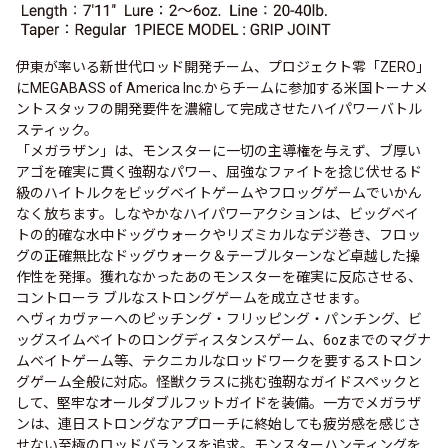
伊東が率いる新世代ロッド開発チーム、プロジェクト零「ZERO」
にMEGABASS of America Inc.からチームに参加する米国トーナメ
ントスタッフの開発要件を濃縮して完成させたハイパワーバトル
スティック。
「メガラザン」は、モンスターに一切の主導権を与えず、ブ厚い
アゴを確実に貫く強靭なパワー、屈強なファイトを捻じ伏せるド
級のハイトルクをビッグベイトゲームやフロッグゲームでいかん
なく放ちます。しなやかなハイパワーアクションは、ビッグベイ
トの的確な水中ドッグウォークやリズミカルなデジ巻き、フロッ
グの正確無比なドッグウォーク＆テーブルターンなど卓越した操
作性を発揮。獲れなかったあのモンスターを確実に反応させる、
コントローラ ブルなストロングゲームを成立させます。
ヘヴィカヴァーへのピッチング・フリッピング・パンチング、ビ
ッグスイムベイトのロングディスタンスゲーム、6ozまでのマグナ
ムベイトゲーム等、テクニカルなロッドワークを要するストロン
グゲーム全般に対応。怪獣クラスに挑む強靭なガイドスペックと
して、堅牢なオールダブルフットガイドを装備。一方でメガラザ
ンは、連日ストロングなアプローチに終始しても疲労感を感じさ
せない至極のロッドバランスを追求。モンスターハンティングを