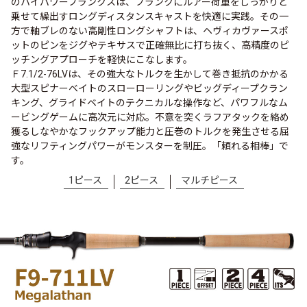
のハイパワーブランクスは、ブランクにルアー荷重をしっかりと
乗せて繰出すロングディスタンスキャストを快適に実践。その一
方で軸ブレのない高剛性ロングシャフトは、ヘヴィカヴァースポ
ットのピンをジグやテキサスで正確無比に打ち抜く、高精度のピ
ッチングアプローチを軽快にこなします。
Ｆ7.1/2-76LVは、その強大なトルクを生かして巻き抵抗のかかる
大型スピナーベイトのスローローリングやビッグディープクラン
キング、グライドベイトのテクニカルな操作など、パワフルなム
ービングゲームに高次元に対応。不意を突くラフアタックを絡め
獲るしなやかなフックアップ能力と圧巻のトルクを発生させる屈
強なリフティングパワーがモンスターを制圧。「頼れる相棒」で
す。
1ピース
2ピース
マルチピース