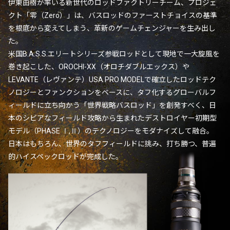
伊東由樹が率いる新世代のロッドファクトリーチーム、プロジェ
クト「零（Zero）」は、バスロッドのファーストチョイスの基準
PREMIUM
を根底から変えてしまう、革新のゲームチェンジャーを生み出し
PREMIUM
［ オンライン限定 ］
た。
全て
米国B.A.S.S.エリートシリーズ参戦ロッドとして現地で一大旋風を
巻き起こした、OROCHI-XX（オロチダブルエックス）や
LEVANTE（レヴァンテ）USA PRO MODELで確立したロッドテク
ノロジーとファンクションをベースに、タフ化するグローバルフ
ィールドに立ち向かう「世界戦略バスロッド」を創発すべく、日
新作
本のシビアなフィールド攻略から生まれたデストロイヤー初期型
2026
NEW PRODUCTS
モデル（PHASE Ⅰ,Ⅱ）のテクノロジーをモダナイズして融合。
全て
日本はもちろん、世界のタフフィールドに挑み、打ち勝つ、普遍
的ハイスペックロッドが完成した。
リセット
この内容で検索する