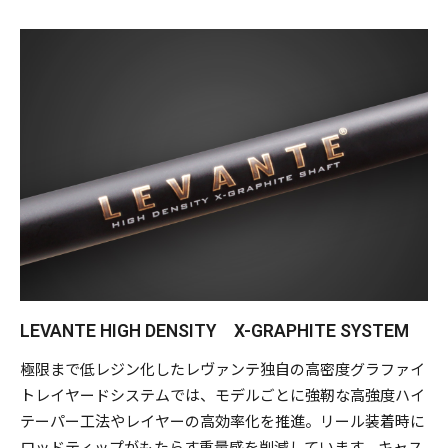
（phaseⅠ,Ⅱ）のテクノロジーをモダナイズして融合。
日本はもちろん、世界のタフフィールドに挑み、打ち勝つ普
遍的ハイスペックロッドが完成した。
長年に渡る過酷なUSツアーの歴戦からフィードバックしたハ
イ・バランシングメソッドや、メガバスブランクスならでは
の極限まで贅肉をそぎ落として高い強度を発揮する高効率レ
イヤー工法に加え、さらなる超低レジン化に踏み込んだ「高
密度X-グラファイト」システムは、オロチX10やデストロイ
ヤーに迫る、アングラーがルアーと直結しているかのような
直感的な即応性を生む優れたアジリティを発揮。より攻撃力
を高めたバスフィッシングを実現する。
LEVANTE HIGH DENSITY X-GRAPHITE SYSTEM
リール装着時の操作中にもたらす、ロッドブランクスの重量
極限まで低レジン化したレヴァンテ独自の高密度グラファイ
感を希薄化してルアーの存在感を明確に浮かび上がらせる独
トレイヤードシステムでは、モデルごとに強靭な高強度ハイ
自のバランシングは、アングラーとルアーをリニアに繋ぐ
テーパー工法やレイヤーの高効率化を推進。リール装着時に
「ダイレクタビリティ」に貢献。長期間に及ぶ競技参戦に向