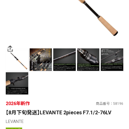
SALT WATER
OUTDOOR
価格
～
¥
¥
在庫あり
在庫
全て
2026年新作
商品番号
58196
【8月下旬発送】LEVANTE 2pieces F7.1/2-76LV
LEVANTE