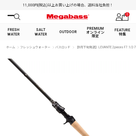
11,000円(税込)以上お買い上げの場合、送料当社負担！
0
PREMIUM
FRESH
SALT
FEATURE
OUTDOOR
オンライン
WATER
WATER
特集
限定
絞り込み検索
ホーム
フレッシュウォーター
バスロッド
【8月下旬発送】LEVANTE 2pieces F7.1/2-7
FRESH WATER TOP
SALT WATER TOP
BASS ROD
SALTWATER ROD
BASS LURE
TROUT ROD
SALTWATER LURE
TROUT LURE
キーワード
カテゴリ
PREMIUM オンライン限定
FRESH WATER