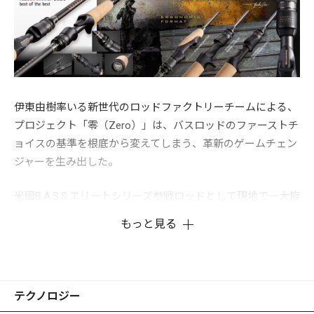
伊東由樹率いる新世代のロッドファクトリーチームによる、
プロジェクト「零（Zero）」は、バスロッドのファーストチ
ョイスの基準を根底から変えてしまう、革新のゲームチェン
ジャーを生み出した。
米国B.A.S.S.エリートシリーズ参戦ロッドとして現地で一大旋
風を巻き起こした、OROCHI-XX(オロチダブルエックス)や
もっと見る
LEVANTE（レヴァンテ）USA PRO MODELで確立したコンペ
ティション（競技用）ロッドのテクノロジーとファンクショ
ンをベースに、タフ化するグローバルフィールドに立ち向か
う「世界戦略バスロッド」を生み出すべく、日本のシビアな
テクノロジー
フィールド攻略から生まれたデストロイヤー初期型モデル