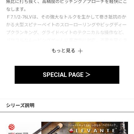
無比に打ち抜く、高精度のピッチングアプローチを軽快にこ
なします。
Ｆ7.1/2-76LVは、その強大なトルクを生かして巻き抵抗のか
かる大型スピナーベイトのスローローリングやビッグディー
プクランキング、グライドベイトのテクニカルな操作など、
パワフルなムービングゲームに高次元に対応。不意を突くラ
フアタックを絡め獲るしなやかなフックアップ能力と圧巻の
もっと見る
トルクを発生させる屈強なリフティングパワーがモンスター
を制圧。「頼れる相棒」です。
SPECIAL PAGE ＞
シリーズ説明