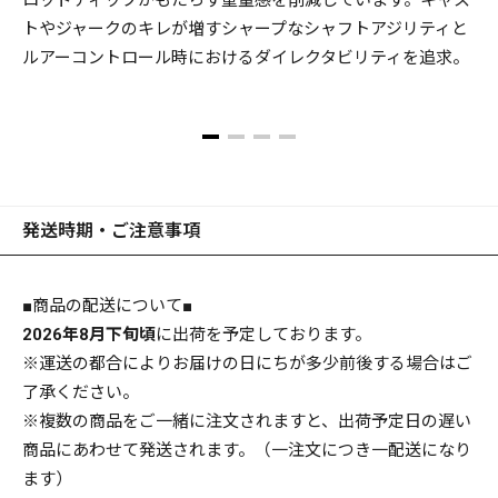
ロッドティップがもたらす重量感を削減しています。キャス
けて、リールシートをはじめ、グリッピングパーツ、ハンド
トやジャークのキレが増すシャープなシャフトアジリティと
ルフォームなど、各モデルが推進するメソッドに徹底フィッ
ルアーコントロール時におけるダイレクタビリティを追求。
トさせる伊東のエルゴノミックデザインをモデルごとに細密
に展開。卓越した動的パフォーマンスを引き出しつつ、疲労
感を徹底軽減化、勝利へと導く痛快なゲームを約束するため
だ。
目指したのは、「最初の1本が、いきなりハイスペック」で
発送時期・ご注意事項
あることだった。
■商品の配送について■
あまたあるバスロッドの中で、あなたが最後のゲームに挑む
2026年8月下旬頃
に出荷を予定しております。
その日まで、長く愛竿・相棒でいられるロッド。そんなユニ
※運送の都合によりお届けの日にちが多少前後する場合はご
バーサルなハイスペックを求めるならば、レヴァンテしかな
了承ください。
いだろう。
※複数の商品をご一緒に注文されますと、出荷予定日の遅い
商品にあわせて発送されます。（一注文につき一配送になり
ます）