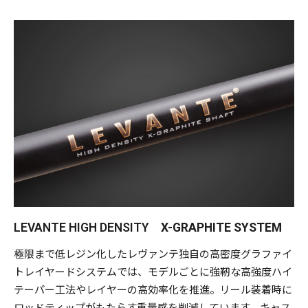
（phaseⅠ,Ⅱ）のテクノロジーをモダナイズして融合。
日本はもちろん、世界のタフフィールドに挑み、打ち勝つ普
遍的ハイスペックロッドが完成した。
長年に渡る過酷なUSツアーの歴戦からフィードバックしたハ
イ・バランシングメソッドや、メガバスブランクスならでは
の極限まで贅肉をそぎ落として高い強度を発揮する高効率レ
イヤー工法に加え、さらなる超低レジン化に踏み込んだ「高
密度X-グラファイト」システムは、オロチX10やデストロイ
ヤーに迫る、アングラーがルアーと直結しているかのような
直感的な即応性を生む優れたアジリティを発揮。より攻撃力
を高めたバスフィッシングを実現する。
LEVANTE HIGH DENSITY
X-GRAPHITE SYSTEM
リール装着時の操作中にもたらす、ロッドブランクスの重量
極限まで低レジン化したレヴァンテ独自の高密度グラファイ
感を希薄化してルアーの存在感を明確に浮かび上がらせる独
トレイヤードシステムでは、モデルごとに強靭な高強度ハイ
自のバランシングは、アングラーとルアーをリニアに繋ぐ
テーパー工法やレイヤーの高効率化を推進。リール装着時に
「ダイレクタビリティ」に貢献。長期間に及ぶ競技参戦に向