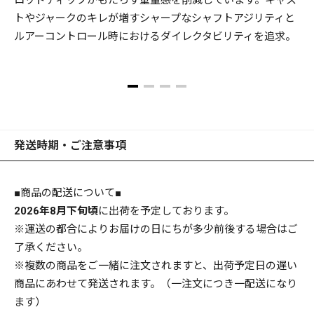
ロッドティップがもたらす重量感を削減しています。キャス
けて、リールシートをはじめ、グリッピングパーツ、ハンド
トやジャークのキレが増すシャープなシャフトアジリティと
ルフォームなど、各モデルが推進するメソッドに徹底フィッ
ルアーコントロール時におけるダイレクタビリティを追求。
トさせる伊東のエルゴノミックデザインをモデルごとに細密
に展開。卓越した動的パフォーマンスを引き出しつつ、疲労
感を徹底軽減化、勝利へと導く痛快なゲームを約束するため
だ。
目指したのは、「最初の1本が、いきなりハイスペック」で
発送時期・ご注意事項
あることだった。
■商品の配送について■
あまたあるバスロッドの中で、あなたが最後のゲームに挑む
2026年8月下旬頃
に出荷を予定しております。
その日まで、長く愛竿・相棒でいられるロッド。そんなユニ
※運送の都合によりお届けの日にちが多少前後する場合はご
バーサルなハイスペックを求めるならば、レヴァンテしかな
了承ください。
いだろう。
※複数の商品をご一緒に注文されますと、出荷予定日の遅い
商品にあわせて発送されます。（一注文につき一配送になり
ます）