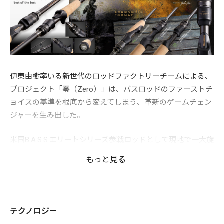
伊東由樹率いる新世代のロッドファクトリーチームによる、
プロジェクト「零（Zero）」は、バスロッドのファーストチ
ョイスの基準を根底から変えてしまう、革新のゲームチェン
ジャーを生み出した。
米国B.A.S.S.エリートシリーズ参戦ロッドとして現地で一大旋
風を巻き起こした、OROCHI-XX(オロチダブルエックス)や
もっと見る
LEVANTE（レヴァンテ）USA PRO MODELで確立したコンペ
ティション（競技用）ロッドのテクノロジーとファンクショ
ンをベースに、タフ化するグローバルフィールドに立ち向か
う「世界戦略バスロッド」を生み出すべく、日本のシビアな
テクノロジー
フィールド攻略から生まれたデストロイヤー初期型モデル