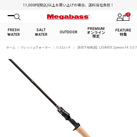
11,000円(税込)以上お買い上げの場合、送料当社負担！
0
PREMIUM
FRESH
SALT
FEATURE
OUTDOOR
オンライン
WATER
WATER
特集
限定
絞り込み検索
ホーム
フレッシュウォーター
バスロッド
【8月下旬発送】LEVANTE 2pieces F4.1/2-7
FRESH WATER TOP
SALT WATER TOP
BASS ROD
SALTWATER ROD
BASS LURE
TROUT ROD
SALTWATER LURE
TROUT LURE
キーワード
カテゴリ
PREMIUM オンライン限定
FRESH WATER