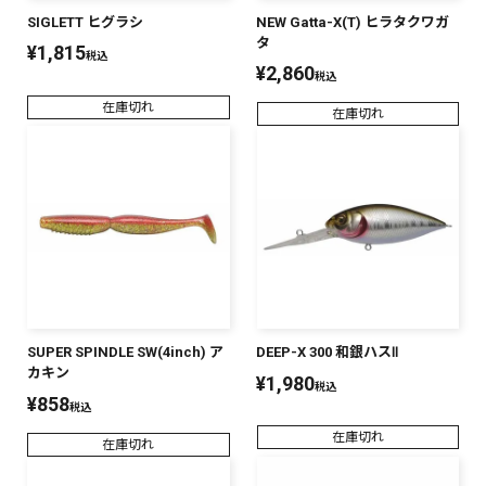
SIGLETT ヒグラシ
NEW Gatta-X(T) ヒラタクワガ
PREMIUM
タ
¥
1,815
税込
PREMIUM
¥
2,860
［ オンライン限定 ］
税込
全て
在庫切れ
在庫切れ
新作
2026
NEW PRODUCTS
全て
SUPER SPINDLE SW(4inch) ア
DEEP-X 300 和銀ハスⅡ
カキン
¥
1,980
税込
リセット
この内容で検索する
¥
858
税込
在庫切れ
在庫切れ