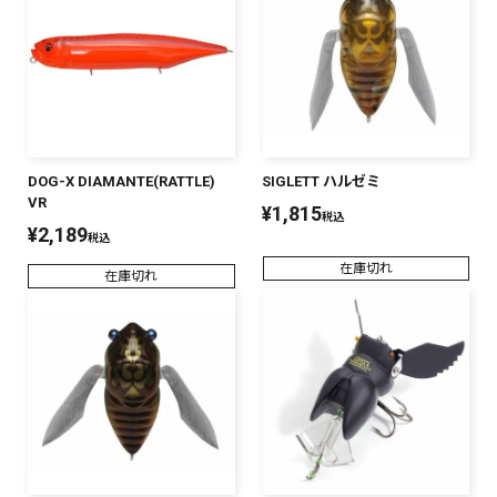
SALT WATER
OUTDOOR
DOG-X DIAMANTE(RATTLE)
SIGLETT ハルゼミ
価格
～
¥
¥
VR
¥
1,815
税込
¥
2,189
税込
在庫切れ
在庫切れ
在庫あり
在庫
全て