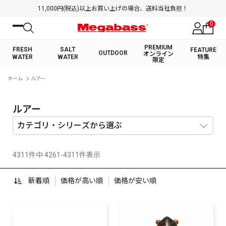
11,000円(税込)以上お買い上げの場合、送料当社負担！
0
PREMIUM
FRESH
SALT
FEATURE
OUTDOOR
オンライン
WATER
WATER
特集
限定
絞り込み検索
ホーム
ルアー
FRESH WATER TOP
SALT WATER TOP
BASS ROD
SALTWATER ROD
BASS LURE
TROUT ROD
SALTWATER LURE
TROUT LURE
キーワード
ルアー
4311件中 4261-4311件表示
カテゴリ
新着順
価格が高い順
価格が安い順
PREMIUM オンライン限定
FRESH WATER