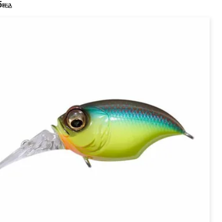
5
PREMIUM
税込
全て
新作
全て