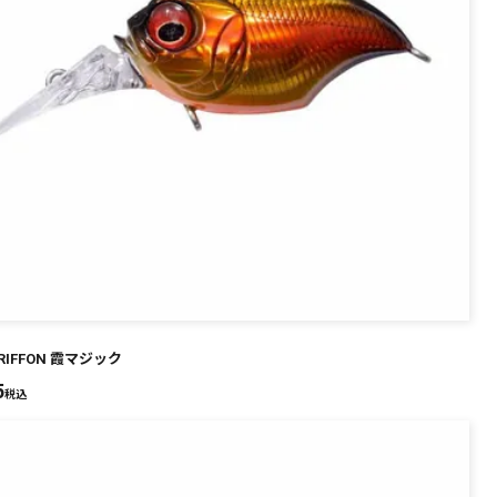
GRIFFON 霞マジック
5
税込