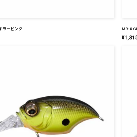
N キラーピンク
MR-X 
¥
1,81