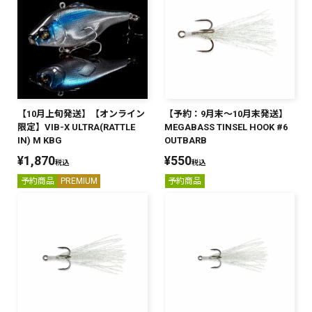
SALT WATER
OUTDOOR
【10月上旬発送】【オンライン
【予約：9月末～10月末発送】
価格
～
¥
¥
限定】VIB-X ULTRA(RATTLE
MEGABASS TINSEL HOOK #6
IN) M KBG
OUTBARB
¥
1,870
¥
550
税込
税込
予約商品
PREMIUM
予約商品
在庫あり
在庫
全て