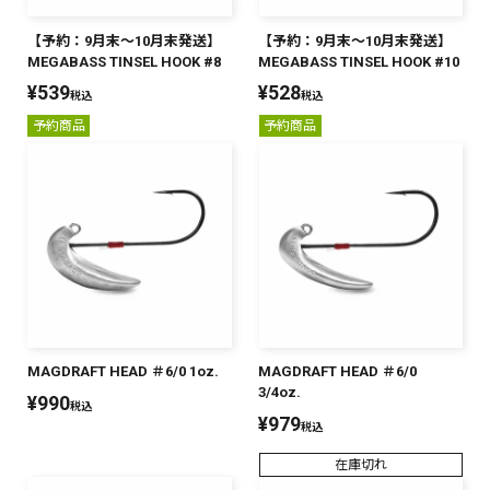
PREMIUM
【予約：9月末～10月末発送】
【予約：9月末～10月末発送】
MEGABASS TINSEL HOOK #8
MEGABASS TINSEL HOOK #10
PREMIUM
［ オンライン限定 ］
¥
539
¥
528
全て
税込
税込
予約商品
予約商品
新作
2026
NEW PRODUCTS
全て
MAGDRAFT HEAD ＃6/0 1oz.
MAGDRAFT HEAD ＃6/0
3/4oz.
リセット
この内容で検索する
¥
990
税込
¥
979
税込
在庫切れ