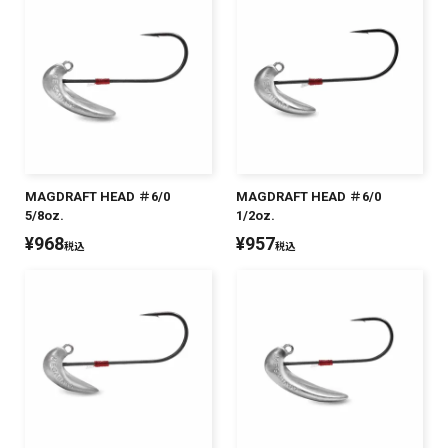
MAGDRAFT HEAD ＃6/0
MAGDRAFT HEAD ＃6/0
5/8oz.
1/2oz.
¥
968
¥
957
税込
税込