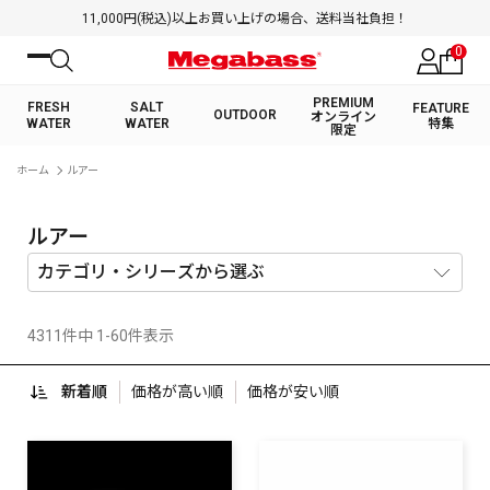
11,000円(税込)以上お買い上げの場合、送料当社負担！
0
PREMIUM
FRESH
SALT
FEATURE
OUTDOOR
オンライン
WATER
WATER
特集
限定
絞り込み検索
ホーム
ルアー
FRESH WATER TOP
SALT WATER TOP
BASS ROD
SALTWATER ROD
BASS LURE
TROUT ROD
SALTWATER LURE
TROUT LURE
キーワード
ルアー
4311件中 1-60件表示
カテゴリ
新着順
価格が高い順
価格が安い順
PREMIUM オンライン限定
FRESH WATER