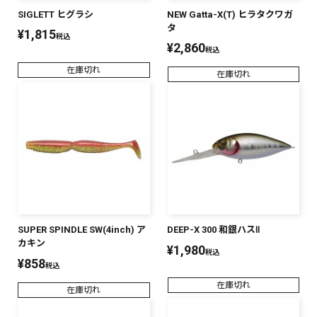
SIGLETT ヒグラシ
NEW Gatta-X(T) ヒラタクワガ
PREMIUM
タ
¥
1,815
税込
PREMIUM
¥
2,860
［ オンライン限定 ］
税込
全て
在庫切れ
在庫切れ
新作
2026
NEW PRODUCTS
全て
SUPER SPINDLE SW(4inch) ア
DEEP-X 300 和銀ハスⅡ
カキン
¥
1,980
税込
リセット
この内容で検索する
¥
858
税込
在庫切れ
在庫切れ