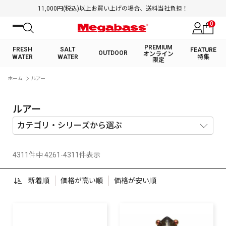
11,000円(税込)以上お買い上げの場合、送料当社負担！
0
PREMIUM
FRESH
SALT
FEATURE
OUTDOOR
オンライン
WATER
WATER
特集
限定
絞り込み検索
ホーム
ルアー
FRESH WATER TOP
SALT WATER TOP
BASS ROD
SALTWATER ROD
BASS LURE
TROUT ROD
SALTWATER LURE
TROUT LURE
キーワード
ルアー
4311件中 4261-4311件表示
カテゴリ
新着順
価格が高い順
価格が安い順
PREMIUM オンライン限定
FRESH WATER