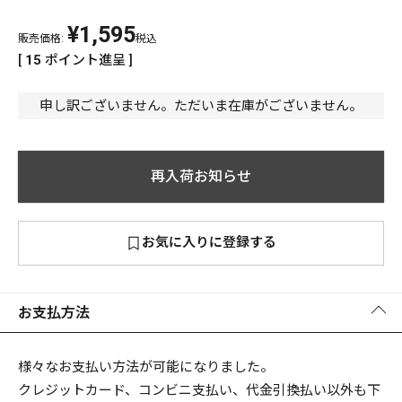
¥
1,595
PREMIUM
販売価格:
税込
PREMIUM
[
15
ポイント進呈 ]
［ オンライン限定 ］
全て
申し訳ございません。ただいま在庫がございません。
再入荷お知らせ
新作
2026
NEW PRODUCTS
お気に入りに登録する
全て
お支払方法
リセット
この内容で検索する
様々なお支払い方法が可能になりました。
クレジットカード、コンビニ支払い、代金引換払い以外も下