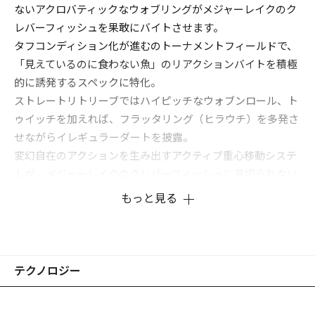
ないアクロバティックなウォブリングがメジャーレイクのク
レバーフィッシュを果敢にバイトさせます。
タフコンディション化が進むのトーナメントフィールドで、
「見えているのに食わない魚」のリアクションバイトを積極
的に誘発するスペックに特化。
ストレートリトリーブではハイピッチなウォブンロール、ト
ゥイッチを加えれば、フラッタリング（ヒラウチ）を多発さ
せながらイレギュラーダートを披露。
変幻自在のアクションを生み出すアクティブ重心移動システ
ムが、メジャーレイクのクレバーフィッシュに見切られない
リアクションゲームを展開。
もっと見る
競技スペックのフィネス・クランキングミノーです。
テクノロジー