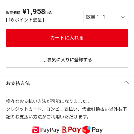
¥
1,958
PREMIUM
販売価格:
税込
PREMIUM
[
18
ポイント進呈 ]
［ オンライン限定 ］
全て
カートに入れる
お気に入りに登録する
新作
2026
NEW PRODUCTS
全て
お支払方法
様々なお支払い方法が可能になりました。
クレジットカード、コンビニ支払い、代金引換払い以外も下
リセット
この内容で検索する
記のお支払い方法がご利用いただけます。