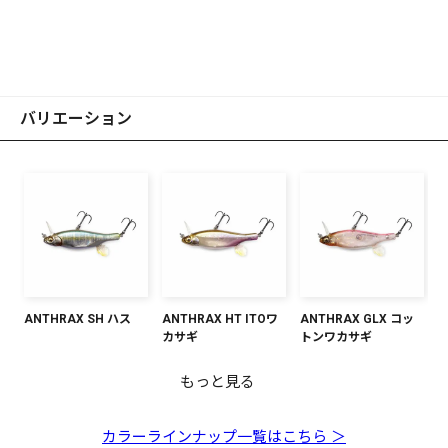
バリエーション
ANTHRAX SH ハス
ANTHRAX HT ITOワ
ANTHRAX GLX コッ
カサギ
トンワカサギ
もっと見る
ANTHRAX エレジーボ
ANTHRAX GLX ダブ
ANTHRAX SH シャン
ANTHRAX ベビーキン
ANTHRAX GG デッド
ーンII
ルチャート
パンキンクロ
ギョ
リーブラックシャッド
カラーラインナップ一覧はこちら ＞