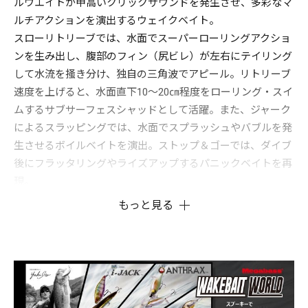
ルウエイトが甲高いクリックサウンドを発生させ、多彩なマ
ルチアクションを演出するウェイクベイト。
スローリトリーブでは、水面でスーパーローリングアクショ
ンを生み出し、腹部のフィン（尻ビレ）が左右にテイリング
して水流を掻き分け、独自の三角波でアピール。リトリーブ
速度を上げると、水面直下10～20㎝程度をローリング・スイ
ムするサブサーフェスシャッドとして活躍。また、ジャーク
によるスラッピングでは、水面でスプラッシュやバブルを発
生させるボイルベイトを演出。ストップ＆ゴーでは、ダイブ
後にフラッタリングやライズアップするパニックベイトを再
現。
多彩なアクションとダイナミックなパフォーマンスがもたら
もっと見る
すアンスラックス独自の釣獲力を是非フィールドでご体感く
ださい。