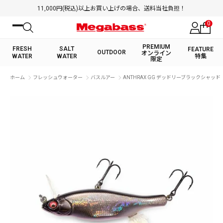
11,000円(税込)以上お買い上げの場合、送料当社負担！
0
PREMIUM
FRESH
SALT
FEATURE
OUTDOOR
オンライン
WATER
WATER
特集
限定
絞り込み検索
ホーム
フレッシュウォーター
バスルアー
ANTHRAX GG デッドリーブラックシャッド
FRESH WATER TOP
SALT WATER TOP
BASS ROD
SALTWATER ROD
BASS LURE
TROUT ROD
SALTWATER LURE
TROUT LURE
キーワード
カテゴリ
PREMIUM オンライン限定
FRESH WATER