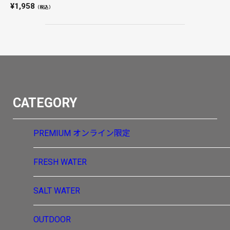
1,958
（税込）
CATEGORY
PREMIUM
オンライン限定
FRESH WATER
SALT WATER
OUTDOOR