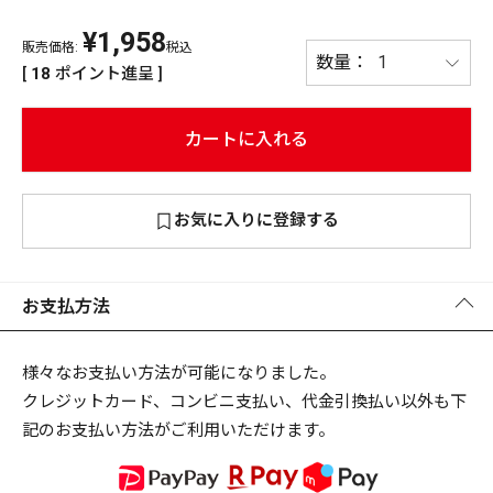
¥
1,958
PREMIUM
販売価格:
税込
PREMIUM
[
18
ポイント進呈 ]
［ オンライン限定 ］
全て
カートに入れる
お気に入りに登録する
新作
2026
NEW PRODUCTS
全て
お支払方法
様々なお支払い方法が可能になりました。
クレジットカード、コンビニ支払い、代金引換払い以外も下
リセット
この内容で検索する
記のお支払い方法がご利用いただけます。