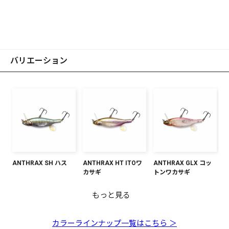
バリエーション
ANTHRAX SH ハス
ANTHRAX HT ITOワ
ANTHRAX GLX コッ
カサギ
トンワカサギ
もっと見る
ANTHRAX エレジーボ
ANTHRAX GLX ダブ
ANTHRAX SH シャン
ANTHRAX ベビーキン
ANTHRAX GG デッド
ーンII
ルチャート
パンキンクロ
ギョ
リーブラックシャッド
カラーラインナップ一覧はこちら ＞