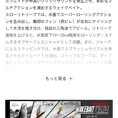
ルウエイトが甲高いクリックサウンドを発生させ、多彩なマ
ルチアクションを演出するウェイクベイト。
スローリトリーブでは、水面でスーパーローリングアクショ
ンを生み出し、腹部のフィン（尻ビレ）が左右にテイリング
して水流を掻き分け、独自の三角波でアピール。リトリーブ
速度を上げると、水面直下10～20㎝程度をローリング・スイ
ムするサブサーフェスシャッドとして活躍。また、ジャーク
によるスラッピングでは、水面でスプラッシュやバブルを発
生させるボイルベイトを演出。ストップ＆ゴーでは、ダイブ
後にフラッタリングやライズアップするパニックベイトを再
現。
多彩なアクションとダイナミックなパフォーマンスがもたら
もっと見る
すアンスラックス独自の釣獲力を是非フィールドでご体感く
ださい。