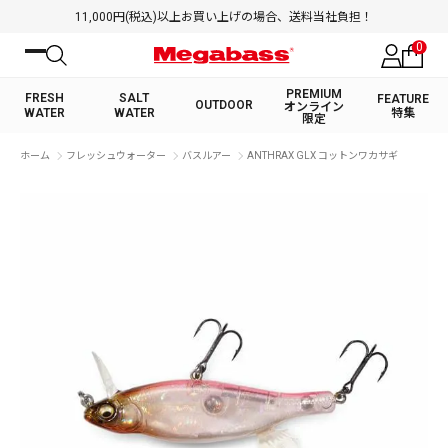
11,000円(税込)以上お買い上げの場合、送料当社負担！
0
PREMIUM
FRESH
SALT
FEATURE
OUTDOOR
オンライン
WATER
WATER
特集
限定
絞り込み検索
ホーム
フレッシュウォーター
バスルアー
ANTHRAX GLX コットンワカサギ
FRESH WATER TOP
SALT WATER TOP
BASS ROD
SALTWATER ROD
BASS LURE
TROUT ROD
SALTWATER LURE
TROUT LURE
キーワード
カテゴリ
PREMIUM オンライン限定
FRESH WATER