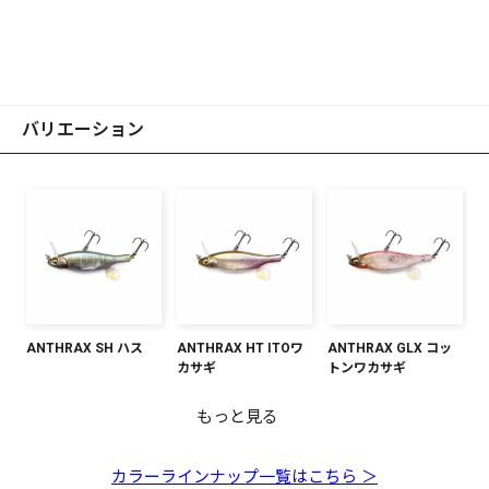
バリエーション
ANTHRAX SH ハス
ANTHRAX HT ITOワ
ANTHRAX GLX コッ
カサギ
トンワカサギ
もっと見る
ANTHRAX エレジーボ
ANTHRAX GLX ダブ
ANTHRAX SH シャン
ANTHRAX ベビーキン
ANTHRAX GG デッド
ーンII
ルチャート
パンキンクロ
ギョ
リーブラックシャッド
カラーラインナップ一覧はこちら ＞