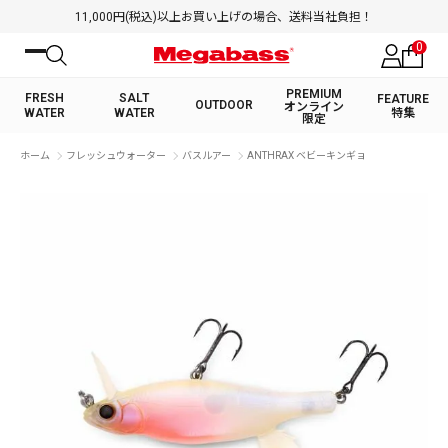
11,000円(税込)以上お買い上げの場合、送料当社負担！
0
PREMIUM
FRESH
SALT
FEATURE
OUTDOOR
オンライン
WATER
WATER
特集
限定
絞り込み検索
ホーム
フレッシュウォーター
バスルアー
ANTHRAX ベビーキンギョ
FRESH WATER TOP
SALT WATER TOP
BASS ROD
SALTWATER ROD
BASS LURE
TROUT ROD
SALTWATER LURE
TROUT LURE
キーワード
カテゴリ
PREMIUM オンライン限定
FRESH WATER