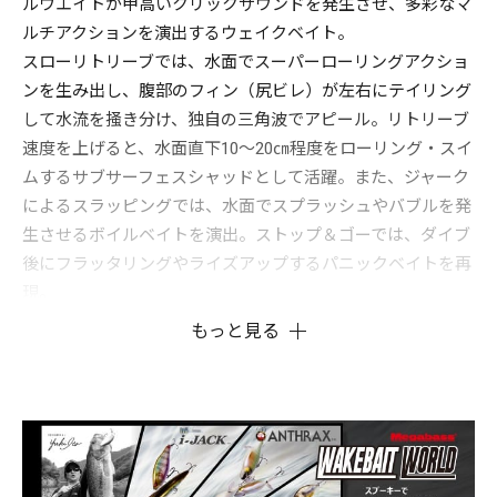
ルウエイトが甲高いクリックサウンドを発生させ、多彩なマ
ルチアクションを演出するウェイクベイト。
スローリトリーブでは、水面でスーパーローリングアクショ
ンを生み出し、腹部のフィン（尻ビレ）が左右にテイリング
して水流を掻き分け、独自の三角波でアピール。リトリーブ
速度を上げると、水面直下10～20㎝程度をローリング・スイ
ムするサブサーフェスシャッドとして活躍。また、ジャーク
によるスラッピングでは、水面でスプラッシュやバブルを発
生させるボイルベイトを演出。ストップ＆ゴーでは、ダイブ
後にフラッタリングやライズアップするパニックベイトを再
現。
多彩なアクションとダイナミックなパフォーマンスがもたら
もっと見る
すアンスラックス独自の釣獲力を是非フィールドでご体感く
ださい。