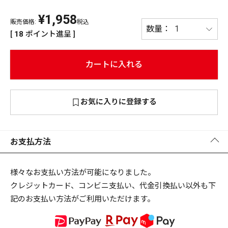
¥
1,958
PREMIUM
販売価格:
税込
PREMIUM
[
18
ポイント進呈 ]
［ オンライン限定 ］
全て
カートに入れる
お気に入りに登録する
新作
2026
NEW PRODUCTS
全て
お支払方法
様々なお支払い方法が可能になりました。
クレジットカード、コンビニ支払い、代金引換払い以外も下
リセット
この内容で検索する
記のお支払い方法がご利用いただけます。