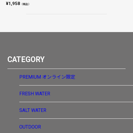
1,958
（税込）
CATEGORY
PREMIUM
オンライン限定
FRESH WATER
SALT WATER
OUTDOOR