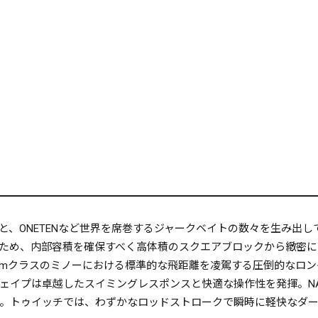
と、ONETENなど世界を席巻するジャークベイトの数々を生み出
ため、内部容積を確保すべく高体積のスクエアブロックから緻密に
mmクラスのミノーにおける標準的な飛距離を凌駕する圧倒的なロ
ェイプは卓越したスイミングレスポンスと快適な操作性を発揮。NA
。トゥイッチでは、わずかなロッドストロークで瞬時に軽快なダ