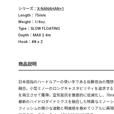
シリーズ：
X-NANAHAN+1
Length：
75mm
Weight：
1/4oz.
Type：
SLOW FLOATING
Depth：
MAX 2.4m
Hook：
#8 x 2
商品説明
日本屈指のハードルアーの使い手である佐藤信治の理想
融合。小型ミノーのロングキャスタビリティを追求する
を両立させて獲得。空気抵抗を徹底的に低減化し、70
最新のハイドロダイナミクスを融合した特異なミノーシ
フィッシュの微小な波動と明滅感を極めてリアルに再現