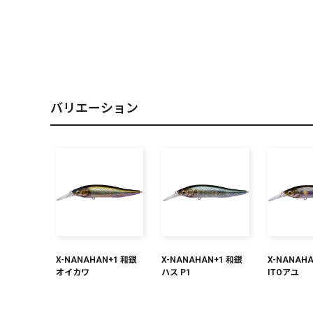
PREMIUM
［ オンライン限定 ］
バリエーション
2026
NEW PRODUCTS
X-NANAHAN+1 和銀
X-NANAHAN+1 和銀
X-NANAH
オイカワ
ハス P1
ITOアユ