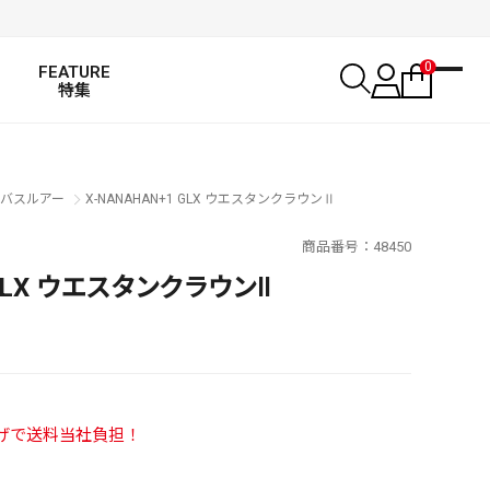
0
FEATURE
特集
バスルアー
X-NANAHAN+1 GLX ウエスタンクラウンⅡ
商品番号
48450
 GLX ウエスタンクラウンⅡ
い上げで送料当社負担！
SALT WATER