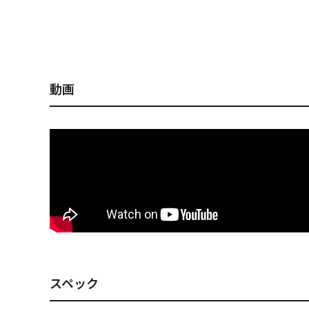
X-NANAHAN+1 ITOモ
X-NANAHAN+1 セク
X-NANAHA
ロコ
シーモンロー
ITO-KINAR
動画
スペック