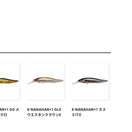
PREMIUM
全て
新作
全て
AN+1 GG メ
X-NANAHAN+1 GLX
X-NANAHAN+1 カス
ンクロ
ウエスタンクラウンⅡ
ミITO