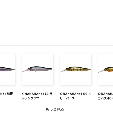
リセット
この内容で検索する
AN+1 和銀
X-NANAHAN+1 LZ サ
X-NANAHAN+1 GG ベ
X-NANAH
トシンチアユ
ビーパーチ
ガバスキ
もっと見る