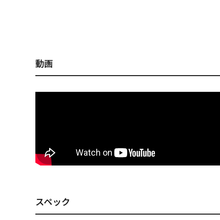
X-NANAHAN+1 ITOモ
X-NANAHAN+1 セク
X-NANAHA
ロコ
シーモンロー
ITO-KINAR
動画
スペック