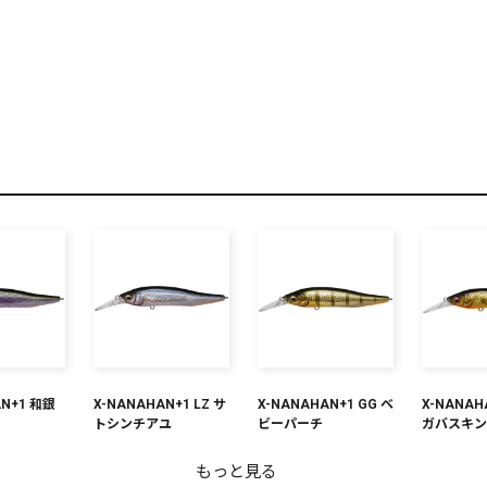
リセット
この内容で検索する
AN+1 和銀
X-NANAHAN+1 LZ サ
X-NANAHAN+1 GG ベ
X-NANAH
トシンチアユ
ビーパーチ
ガバスキ
もっと見る