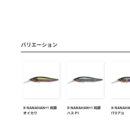
PREMIUM
［ オンライン限定 ］
バリエーション
2026
NEW PRODUCTS
X-NANAHAN+1 和銀
X-NANAHAN+1 和銀
X-NANAH
オイカワ
ハス P1
ITOアユ