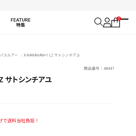
0
FEATURE
特集
バスルアー
X-NANAHAN+1 LZ サトシンチアユ
商品番号
48447
 LZ サトシンチアユ
い上げで送料当社負担！
SALT WATER