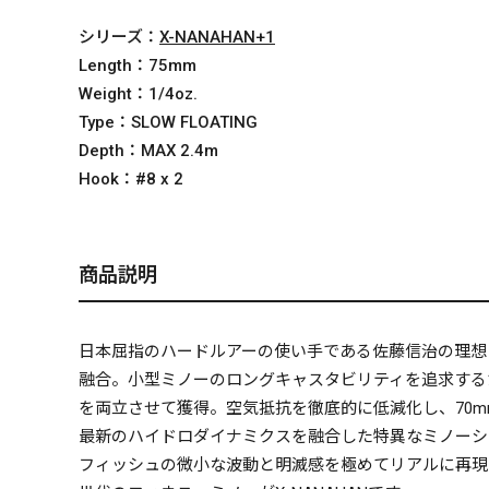
シリーズ：
X-NANAHAN+1
Length：
75mm
Weight：
1/4oz.
Type：
SLOW FLOATING
Depth：
MAX 2.4m
Hook：
#8 x 2
商品説明
日本屈指のハードルアーの使い手である佐藤信治の理想
融合。小型ミノーのロングキャスタビリティを追求する
を両立させて獲得。空気抵抗を徹底的に低減化し、70
最新のハイドロダイナミクスを融合した特異なミノーシ
フィッシュの微小な波動と明滅感を極めてリアルに再現