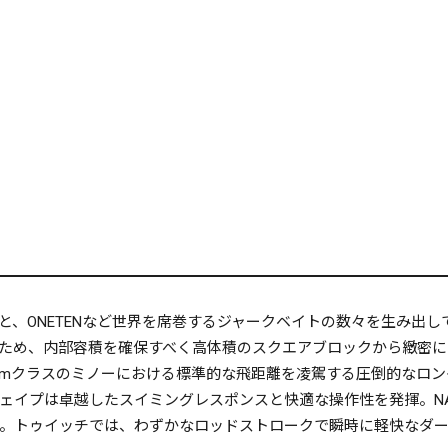
と、ONETENなど世界を席巻するジャークベイトの数々を生み出
ため、内部容積を確保すべく高体積のスクエアブロックから緻密に
mmクラスのミノーにおける標準的な飛距離を凌駕する圧倒的なロ
ェイプは卓越したスイミングレスポンスと快適な操作性を発揮。NA
。トゥイッチでは、わずかなロッドストロークで瞬時に軽快なダ