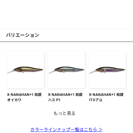
バリエーション
X-NANAHAN+1 和銀
X-NANAHAN+1 和銀
X-NANAHAN+1 和銀
オイカワ
ハス P1
ITOアユ
もっと見る
X-NANAHAN+1 LZ サ
X-NANAHAN+1 GLX
X-NANAHAN+1 セク
X-NANAHAN+1 FA ゴ
【オンライン限定】X-
X-NANAHAN+1 GG
X-NANAHAN+1 カス
X-NANAHAN+1 GP
X-NANAHAN+1 FA シ
X-NANAHAN+1 GG
X-NANAHAN+1 ITO
X-NANAHAN+1 マッ
【オンライン限定】X-
トシンチアユ
ウエスタンクラウンⅡ
シーモンロー
ーストワカサギ
NANAHAN+1 プラチ
ベビーパーチ
ミITO
ITO-KINARI
ラウオ
メガバスキンクロ
モロコ
トタイガー
NANAHAN+1 スイゴ
ナアイスワカサギ
ウヒガイ
カラーラインナップ一覧はこちら ＞