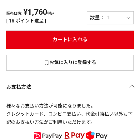
¥
1,760
PREMIUM
販売価格:
税込
PREMIUM
[
16
ポイント進呈 ]
［ オンライン限定 ］
全て
カートに入れる
お気に入りに登録する
新作
2026
NEW PRODUCTS
全て
お支払方法
様々なお支払い方法が可能になりました。
クレジットカード、コンビニ支払い、代金引換払い以外も下
リセット
この内容で検索する
記のお支払い方法がご利用いただけます。