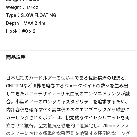
Weight：
1/4oz.
Type：
SLOW FLOATING
Depth：
MAX 2.4m
Hook：
#8 x 2
商品説明
日本屈指のハードルアーの使い手である佐藤信治の理想と、
ONETENなど世界を席巻するジャークベイトの数々を生み出
してきたルアーデザイナー伊東由樹のエンジニアリングが融
合。小型ミノーのロングキャスタビリティを追求するため、
内部容積を確保すべく高体積のスクエアブロックから緻密に
カービングされたボディは、視覚的なタイトシルエットを両
立させて獲得。空気抵抗を徹底的に低減化し、70mmクラス
のミノーにおける標準的な飛距離を凌駕する圧倒的なロング