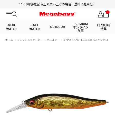
11,000円(税込)以上お買い上げの場合、送料当社負担！
0
PREMIUM
FRESH
SALT
FEATURE
OUTDOOR
オンライン
WATER
WATER
特集
限定
絞り込み検索
ホーム
フレッシュウォーター
バスルアー
X-NANAHAN+1 GG メガバスキンクロ
FRESH WATER TOP
SALT WATER TOP
BASS ROD
SALTWATER ROD
BASS LURE
TROUT ROD
SALTWATER LURE
TROUT LURE
キーワード
カテゴリ
PREMIUM オンライン限定
FRESH WATER