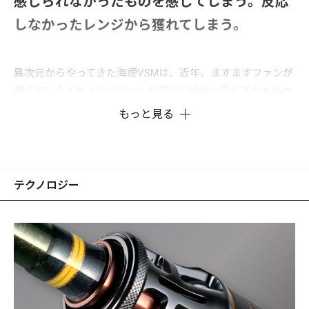
感じられなかったものを感じてしまう。反応
しなかったレンジから獲れてしまう。
異次元からやってきた海煙VSMは、近年、ますますファンが
増えているイカメタルゲームを存分に味わい尽くすためのカ
スタムロッドです。メガバスが長年蓄積してきた至高のロッ
もっと見る
ドテクノロジーと最新ノウハウを余すところなく注ぎ込み、
匠のメガバスロッドビルダーが丹念に作りあげる、バーチカ
ルゲームを極めるためのエクストリームアイテムです。
ティップからバット、ガイドシステム、メガバスロッド独自
テクノロジー
のヘッドロッキングシステム(PAT.）とリールシートD.PAT.P
に至るまで、アングラーによる操作時の実質的な「手感度」
と視覚的な「目感度」を飛躍的に高めるべく、全方位から釣
果を上げるダイレクタビリティを追究。
メタルスッテをメインに使用するベイトモデルは、力を入れ
ずともロッドとリールを深く握り込むことができ、ロッドと
の一体感と感度、操作時の安定感を高め、長時間保持による