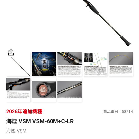
SALT WATER
OUTDOOR
価格
～
¥
¥
在庫あり
在庫
全て
2026年追加機種
商品番号
58214
海煙 VSM VSM-60M+C-LR
海煙 VSM