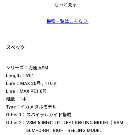
もっと見る
海煙 VSM VSM-
海煙 VSM VSM-
海煙 VSM VSM-
海煙 VSM VSM-
海煙 VSM VSM-
海煙 VSM VSM-
70M+S
65MHC-LR
511MC-LR
65MHC-RR
511MC-RR
68MHS
機種一覧はこちら ＞
スペック
シリーズ：
海煙 VSM
Length：
6'0"
Lure：
MAX 30号 , 110ｇ
Line：
MAX PE1.0号
継数：
1本
Type：
イカメタルモデル
Other.1：
スパイラルガイド搭載
Other.2：
VSM-60M+C-LR : LEFT REELING MODEL｜VSM-
60M+C-RR : RIGHT REELING MODEL