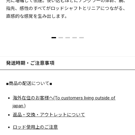
元に増幅して伝達。使い込むほどにアングラーの体幹、腕、
躍させます。 海煙VSM「バーティカル・スクイッド・マスタ
指先、感性のすべてがロッドシャフトとリニアにつながる、
ー」が、未体験の釣獲領域を直撃します。
直感的な感覚を生み出します。
発送時期・ご注意事項
■商品の配送について■
海外在住のお客様へ(To customers living outside of
japan.)
返品・交換・アウトレットについて
ロッド使用上のご注意