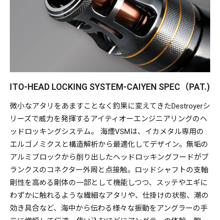
ストレスの緩和を追求し、多様なホールディングの快適性を
最新のエルゴノミクスで具現化したスペシャルリールシート
IFPS：ITO FULL PALMING SEAT（D.PAT.P）をあつらえまし
た。 また、ロッド操作で生じるラインスラックや糸絡みを
徹底低減化するメガバス独自配列による「スパイラルガイ
ド」セッティングは、リールの巻き上げ操作時における左右
ITO-HEAD LOCKING SYSTEM-CAIYEN SPEC（PAT.)
C
の負荷加重差によるシャフトの捻じれを抑制するために、左
右両方向のスパイラルモデルをラインナップ。利き腕やお好
微小なアタリをあますことなく釣果に変えてきたDestroyerシ
みに応じて選択できます。
リーズで威力を発揮するアイティオーエンジニアリングのヘ
オモリグに特化して開発したスピニングモデルには、
ッドロッキングシステム。 海煙VSMは、イカメタル専用の
MBCS（D.PAT.）リールシートを採用。ファストバックするブ
エルゴノミクスと構造解析から最適化してデザイン。無垢の
リッジ形状のリブが掌深くフィット。あますことなく微細な
アルミブロックから削り出したヘッドロッキングフードがブ
感度に対する感知性能を求め、軽い握り込みでも快適でしっ
ランクスのコネクター外周と点接触。ロッドシャフトの支軸
かりとしたグリッピングによるオモリグの的確な操作ができ
剛性を高める剛体の一部として機能しつつ、スッテやエギに
ます。時に曖昧となりがちな、この釣りにおけるイカのアタ
わずかに触れるような繊細なアタリや、仕掛けの状態、潮の
リについて、ロッドの感知性能に極限まで引き上げ、積極的
効き具合など、海中から伝わる様々な振動をアングラーの手
に絡め獲るダイレクタビリティが垂直指向の釣りを格段に飛