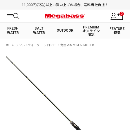
11,000円(税込)以上お買い上げの場合、送料当社負担！
0
PREMIUM
FRESH
SALT
FEATURE
OUTDOOR
オンライン
WATER
WATER
特集
限定
絞り込み検索
ホーム
ソルトウォーター
ロッド
海煙 VSM VSM-60M+C-LR
FRESH WATER TOP
SALT WATER TOP
BASS ROD
SALTWATER ROD
BASS LURE
TROUT ROD
SALTWATER LURE
TROUT LURE
キーワード
カテゴリ
PREMIUM オンライン限定
FRESH WATER