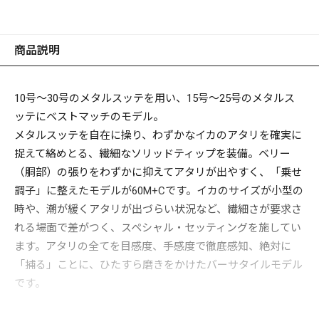
商品説明
10号～30号のメタルスッテを用い、15号～25号のメタルス
ッテにベストマッチのモデル。
メタルスッテを自在に操り、わずかなイカのアタリを確実に
捉えて絡めとる、繊細なソリッドティップを装備。ベリー
（胴部）の張りをわずかに抑えてアタリが出やすく、「乗せ
調子」に整えたモデルが60M+Cです。イカのサイズが小型の
時や、潮が緩くアタリが出づらい状況など、繊細さが要求さ
れる場面で差がつく、スペシャル・セッティングを施してい
ます。アタリの全てを目感度、手感度で徹底感知、絶対に
「捕る」ことに、ひたすら磨きをかけたバーサタイルモデル
です。