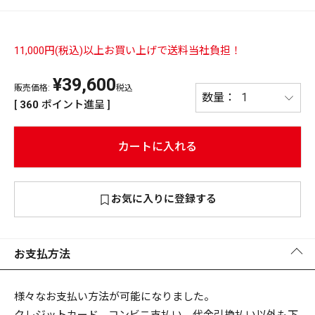
PREMIUM
PREMIUM
［ オンライン限定 ］
11,000円(税込)以上お買い上げで送料当社負担！
全て
¥
39,600
販売価格:
税込
[
360
ポイント進呈 ]
カートに入れる
新作
2026
NEW PRODUCTS
全て
お気に入りに登録する
お支払方法
リセット
この内容で検索する
様々なお支払い方法が可能になりました。
クレジットカード、コンビニ支払い、代金引換払い以外も下