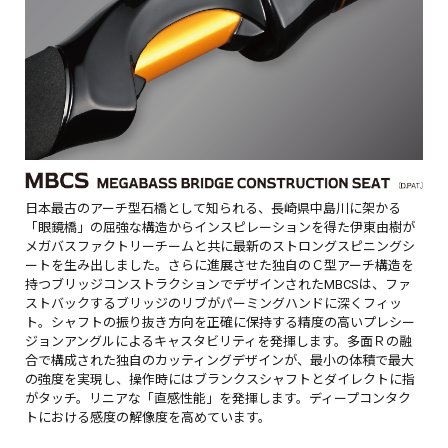
日本最古のアーチ型石橋として知られる、長崎県中島川に架かる
「眼鏡橋」の屈強な構造からインスピレーションを得た伊東由樹が
メガバスファクトリーチームと共に最新のストロングスピニングシ
ートを生み出しました。さらに進展させた独自のＣ型アーチ構造を
持つブリッジコンストラクションでデザインされたMBCSは、ファ
ストバックするブリッジのリブがパーミングハンドに深くフィッ
ト。シャフトの振り抜き方向を正確に保持する精度の高いプレシー
ジョンアングルによるキャスタビリティを発揮します。多面Ｒの融
合で構成された独自のカッティングデザインが、最小の体積で最大
の強度を実現し、操作時にはブランクスシャフトとダイレクトに指
がタッチ。リニアな「直感性能」を発揮します。ディープコンタク
トにおける感度の解像度を高めています。