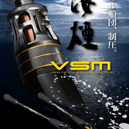
SALT WATER
OUTDOOR
価格
～
¥
¥
在庫あり
在庫
全て