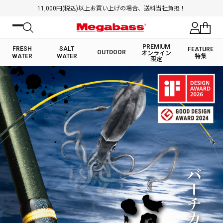
11,000円(税込)以上お買い上げの場合、送料当社負担！
PREMIUM
FRESH
SALT
FEATURE
OUTDOOR
オンライン
WATER
WATER
特集
限定
絞り込み検索
FRESH WATER TOP
SALT WATER TOP
BASS ROD
SALTWATER ROD
BASS LURE
TROUT ROD
SALTWATER LURE
TROUT LURE
キーワード
カテゴリ
PREMIUM オンライン限定
FRESH WATER