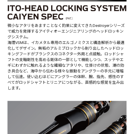
微小なアタリをあますことなく釣果に変えてきたDestroyerシリーズ
で威力を発揮するアイティオーエンジニアリングのヘッドロッキン
グシステム。
海煙VSMは、イカメタル専用のエルゴノミクスと構造解析から最適
化してデザイン。無垢のアルミブロックから削り出したヘッドロッ
キングフードがブランクスのコネクター外周と点接触。ロッドシャ
フトの支軸剛性を高める剛体の一部として機能しつつ、スッテやエ
ギにわずかに触れるような繊細なアタリや、仕掛けの状態、潮の効
き具合など、海中から伝わる様々な振動をアングラーの手元に増幅
して伝達。使い込むほどにアングラーの体幹、腕、指先、感性のす
べてがロッドシャフトとリニアにつながる、直感的な感覚を生み出
します。