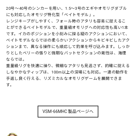
20号～40号のシンカーを用い、1.5～3号のエギやオモリグダブル
にも対応したオモリグ特化型「ベイトモデル」。
レンジキープがしやすく、フォール時のアタリも容易に捉えるこ
とができるベイトモデルで、重量級オモリグへの対応性も高い1本
です。イカのポジションを小刻みに探る縦のアクションにおいて、
ベイトモデルならではの柔らかいアクションからキビキビしたアク
ションまで、異なる操作にも順応して釣果を呼び込みます。しっか
りとしたベリーの張りと強靭なバットセクションの剛性は、海煙
ならでは。
重量級リグを快適に操り、微細なアタリも見逃さず、的確に捉える
しなやかなティップは、100m以上の深場にも対応。一連の動作を
手返し良く行える、リズミカルなオモリグゲームを展開できま
す。
VSM-66MHC 製品ページへ