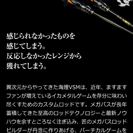
PREMIUM
PREMIUM
［ オンライン限定 ］
全て
新作
2026
NEW PRODUCTS
全て
リセット
この内容で検索する