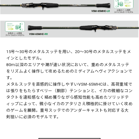
15号～30号のメタルスッテを用い、20～30号のメタルスッテをメ
インとしたモデル。
80ｍ以深のエリアや潮が速い状況において、重めのメタルスッテ
をリズムよく操作して攻めるためのミディアムヘヴィアクションで
す。
メタルスッテを直感的に操作しやすいVSM-65MHCは、高荷重域で
は張りをもたらすベリー（胴部）テンションと、イカの微細なコン
タクトを違和感なく絡め獲りながら感知性能も高めたソリッドテ
ィップによって、微小なイカのアタリさえ積極的に掛けていく攻め
のゲームを展開。重号スッテでのアンダーキャストも対応する大
剣狙いに必須のモデルです。