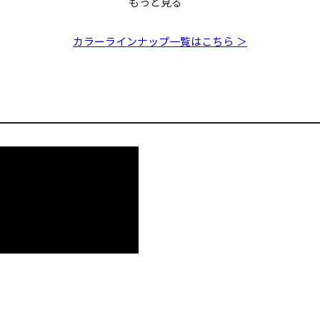
もっと見る
ANG
ANG
MARINE GANG
MARINE GANG
MARINE GANG
MARINE 
0S GG イワ
0S シェルス
Cookai140S GG ボラ
Cookai140S PM ゴー
Cookai140S GG チャ
Cookai1
カラーラインナップ一覧はこちら ＞
トバックレ
ストレッドヘッド
ートバックコノシロⅡ
チRB