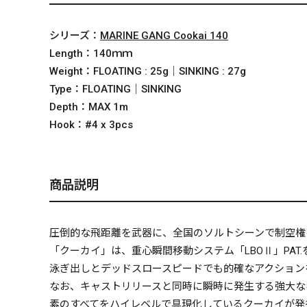
シリーズ：
MARINE GANG Cookai 140
Length：
140ｍｍ
Weight：
FLOATING : 25g｜SINKING : 27g
Type：
FLOATING｜SINKING
Depth：
MAX 1m
Hook：
#4 x 3pcs
商品説明
圧倒的な飛距離を武器に、全国のソルトシーンで制空権
「クーカイ」は、重心瞬間移動システム「LBOⅡ」PA
泳ぎ出しとデッドスロースピードでも的確なアクション
なお、キャストリリースと同時に瞬時に発生する強大な
素のすべてをハイレベルで具現化しているクーカイが発