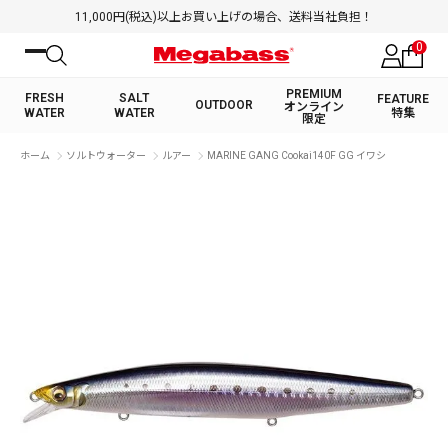
11,000円(税込)以上お買い上げの場合、送料当社負担！
0
PREMIUM
FRESH
SALT
FEATURE
OUTDOOR
オンライン
WATER
WATER
特集
限定
絞り込み検索
ホーム
ソルトウォーター
ルアー
MARINE GANG Cookai140F GG イワシ
FRESH WATER TOP
SALT WATER TOP
BASS ROD
SALTWATER ROD
BASS LURE
TROUT ROD
SALTWATER LURE
TROUT LURE
キーワード
カテゴリ
PREMIUM オンライン限定
FRESH WATER