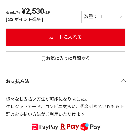
¥
2,530
PREMIUM
販売価格:
税込
PREMIUM
[
23
ポイント進呈 ]
［ オンライン限定 ］
全て
カートに入れる
お気に入りに登録する
新作
2026
NEW PRODUCTS
全て
お支払方法
様々なお支払い方法が可能になりました。
クレジットカード、コンビニ支払い、代金引換払い以外も下
リセット
この内容で検索する
記のお支払い方法がご利用いただけます。