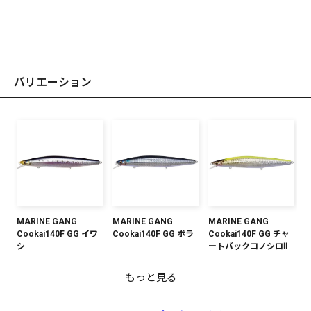
バリエーション
MARINE GANG
MARINE GANG
MARINE GANG
Cookai140F GG イワ
Cookai140F GG ボラ
Cookai140F GG チャ
シ
ートバックコノシロⅡ
もっと見る
MARINE GANG
MARINE GANG
MARINE GANG
MARINE GANG
MARINE GANG
MARINE GANG
MARINE GANG
MARINE GANG
MARINE GANG
MARINE GANG
MARINE GANG
MARINE GANG
MARINE GANG
MARINE GANG
MARINE GANG
MARINE GANG
MARINE GANG
Cookai140F M カタク
Cookai140F GG アカ
Cookai140F PM ゴー
Cookai140S GG チャ
Cookai140S GG ピン
Cookai140S シェルス
Cookai140F GLX ブル
Cookai140F GG グリ
Cookai140S GG イワ
Cookai140S M カタク
Cookai140S GG アカ
Cookai140S PM ゴー
Cookai140F GG ピン
Cookai140F シェルス
Cookai140S GG ボラ
Cookai140S GLX ブル
Cookai140S GG グリ