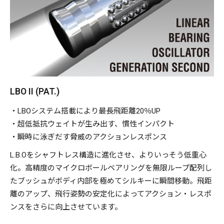
の高い卓越したアクションでラフウォーターを泳ぎきりま
す。
LBO II (PAT.)
L
・LBOシステム搭載により最長飛距離20％UP
・超低抵抗ウェイトが生み出す、慣性インパクト
・瞬時に泳ぎだす脅威のアクションレスポンス
L.B.Oをシャフトレス構造に進化させ、よりいっそう低重心
化。高精度のマイクロボールベアリングを無限ループ配列し
たブッシュがボディ内部を極めてシルキーに瞬間移動。飛距
離のアップ、飛行姿勢の安定化によってアクション・レスポ
ンスをさらに向上させています。