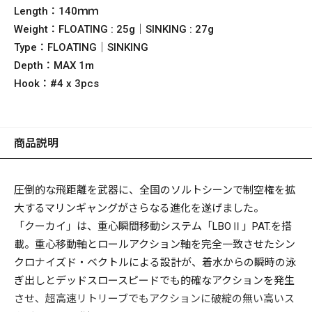
Length：
140ｍｍ
Weight：
FLOATING : 25g｜SINKING : 27g
Type：
FLOATING｜SINKING
Depth：
MAX 1m
Hook：
#4 x 3pcs
商品説明
圧倒的な飛距離を武器に、全国のソルトシーンで制空権を拡
大するマリンギャングがさらなる進化を遂げました。
「クーカイ」は、重心瞬間移動システム「LBOⅡ」PAT.を搭
載。重心移動軸とロールアクション軸を完全一致させたシン
クロナイズド・ベクトルによる設計が、着水からの瞬時の泳
ぎ出しとデッドスロースピードでも的確なアクションを発生
させ、超高速リトリーブでもアクションに破綻の無い高いス