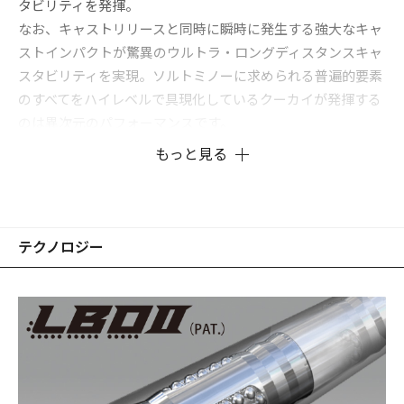
タビリティを発揮。
なお、キャストリリースと同時に瞬時に発生する強大なキャ
ストインパクトが驚異のウルトラ・ロングディスタンスキャ
スタビリティを実現。ソルトミノーに求められる普遍的要素
のすべてをハイレベルで具現化しているクーカイが発揮する
のは異次元のパフォーマンスです。
もっと見る
■キャスト時、LBOⅡによって飛行姿勢を完全制御。
ベアリング内蔵式バランサーの瞬間移動が発生させる強大な
慣性インパクトが向かい風をものともしない圧巻の超ロング
キャスタビリティをもたらします。
テクノロジー
■リトリーブ開始と同時に、バランサーはネオジム磁界によ
って瞬時に適切なアクションポジションへと誘導されロッ
ク。
圧倒的な泳ぎ出しの素早さは有効トレースゾーンを圧倒的
に拡大、着水地点のバイトを即座に誘発。強大なカレントや
ラフウェーブの中でもルアーが暴れず、極めてスタビリティ