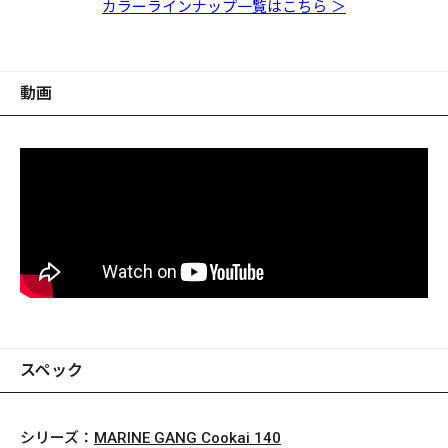
チRB
キン
ストレッドヘッド
ートバックコノシロⅡ
クバックレインボー
キンチャートバックレ
ーピンクレインボー
ーンゴールド
シ
チRB
キン
ストレッドヘッド
クバックレインボー
キンチャートバックレ
ーピンクレインボー
ーンゴールド
カラーラインナップ一覧はこちら ＞
インボー
インボー
動画
スペック
シリーズ：
MARINE GANG Cookai 140