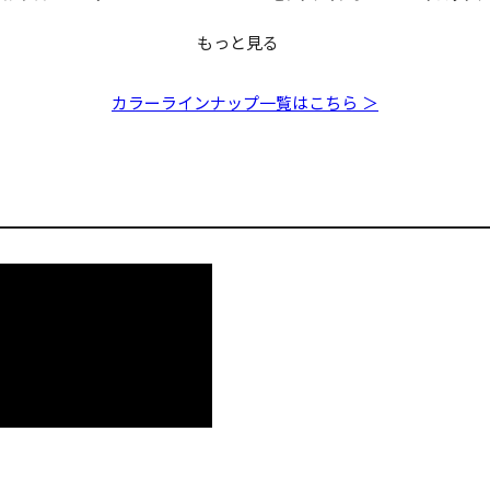
もっと見る
ANG
ANG
MARINE GANG
MARINE GANG
MARINE GANG
MARINE 
0S GG イワ
0S シェルス
Cookai140S GG ボラ
Cookai140S PM ゴー
Cookai140S GG チャ
Cookai1
カラーラインナップ一覧はこちら ＞
トバックレ
ストレッドヘッド
ートバックコノシロⅡ
チRB