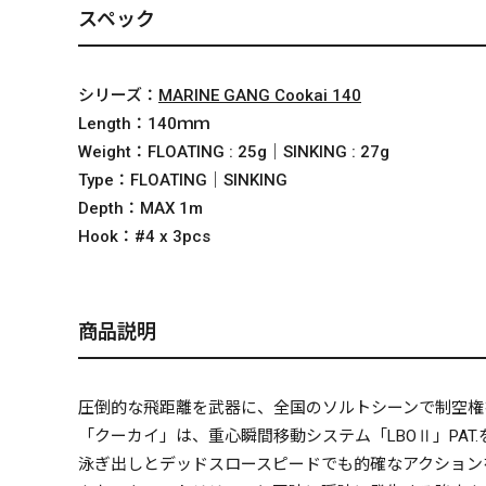
スペック
シリーズ：
MARINE GANG Cookai 140
Length：
140ｍｍ
Weight：
FLOATING : 25g｜SINKING : 27g
Type：
FLOATING｜SINKING
Depth：
MAX 1m
Hook：
#4 x 3pcs
商品説明
圧倒的な飛距離を武器に、全国のソルトシーンで制空権
「クーカイ」は、重心瞬間移動システム「LBOⅡ」PA
泳ぎ出しとデッドスロースピードでも的確なアクション