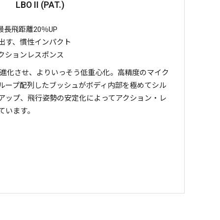
LBO II (PAT.)
長飛距離20％UP
出す、慣性インパクト
クションレスポンス
造に進化させ、よりいっそう低重心化。高精度のマイク
ループ配列したブッシュがボディ内部を極めてシル
アップ、飛行姿勢の安定化によってアクション・レ
ています。