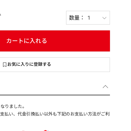
込
～
¥
カートに入れる
お気に入りに登録する
在庫あり
全て
になりました。
ニ支払い、代金引換払い以外も下記のお支払い方法がご利