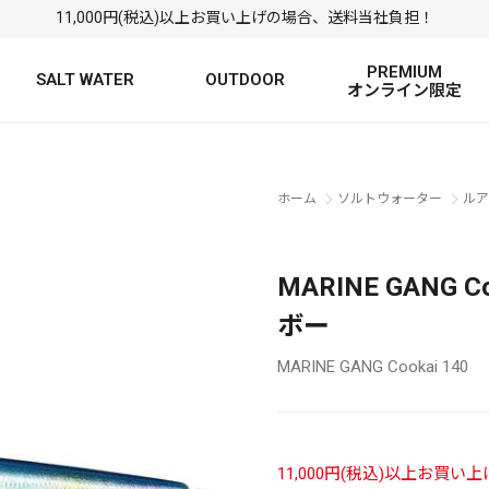
11,000円(税込)以上お買い上げの場合、送料当社負担！
PREMIUM
SALT WATER
OUTDOOR
オンライン限定
FRESH WATER TOP
SALT WATER TOP
絞り込み検索
ホーム
ソルトウォーター
ルア
BASS ROD
SALTWATER ROD
BASS LURE
TROUT ROD
SALTWATER LURE
TROUT LURE
MARINE GANG 
ボー
MARINE GANG Cookai 140
定
FRESH WATER
11,000円(税込)以上お買