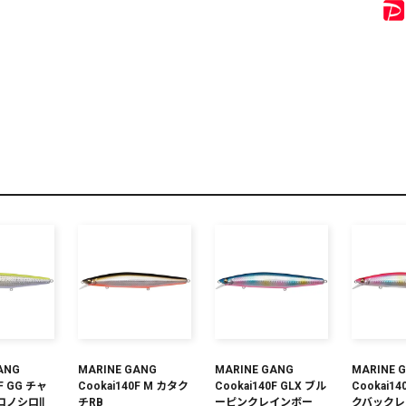
リセット
この内容で検索する
ANG
MARINE GANG
MARINE GANG
MARINE 
0F GG チャ
Cookai140F M カタク
Cookai140F GLX ブル
Cookai14
コノシロⅡ
チRB
ーピンクレインボー
クバックレ