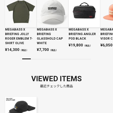
素材:ポリエステル100%
MEGABASS X
MEGABASS X
MEGABASS X
MEGABA
BRIEFING JOLLY
BRIEFING
BRIEFING ANGLER
BRIEFIN
ROGER EMBLEM T-
GLASSHOLD CAP
POD BLACK
VISOR 
SHIRT OLIVE
WHITE
19,800
6,050
（税込）
14,300
7,700
（税込）
（税込）
VIEWED ITEMS
最近チェックした商品