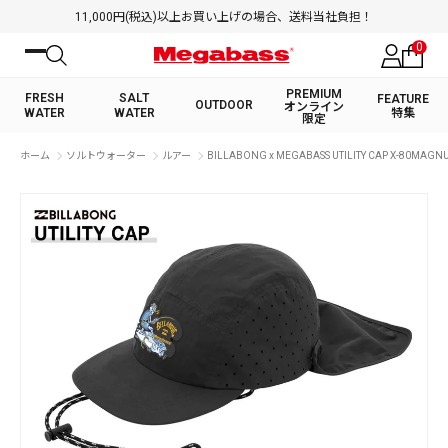
11,000円(税込)以上お買い上げの場合、送料当社負担！
0
PREMIUM
FRESH
SALT
FEATURE
OUTDOOR
オンライン
WATER
WATER
特集
限定
絞り込み検索
ホーム
ソルトウォーター
ルアー
BILLABONG x MEGABASS UTILITY CAP X-80MAGN
FRESH WATER TOP
SALT WATER TOP
BASS ROD
SALTWATER ROD
BASS LURE
TROUT ROD
SALTWATER LURE
TROUT LURE
キーワード
カテゴリ
PREMIUM オンライン限定
FRESH WATER