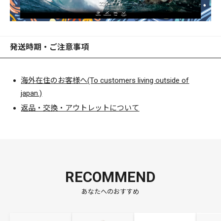
時に「トリプル重心移動」させることによって、スリムミノ
ーの常識をくつがえす圧倒的なロングキャスタビリティを実
現。
X-80MAGNUMは、80cmオーバーのジャイアントシーバスを
発送時期・ご注意事項
鬼釣りするためのアルティメットアイテムです。
海外在住のお客様へ(To customers living outside of
■BILLABONG UTILITY CAP
japan.)
UVプロテクション（UPF50+）を備えたユーティリティーキ
ャップ。
返品・交換・アウトレットについて
メイン素材にポリエステルを使用し、キャップ側面に通気性
を確保するパンチホールを採用。
取り外し可能な首の日焼けを防止するサンシェード付きでア
レンジ可能。
２WAYでお好みやシーンに合わせて使い分けが可能な機能性
RECOMMEND
を高めたキャップです。
あなたへのおすすめ
SIZE:FREE（頭周り内寸(実寸):約65cm(調整用のストラップ付
き))