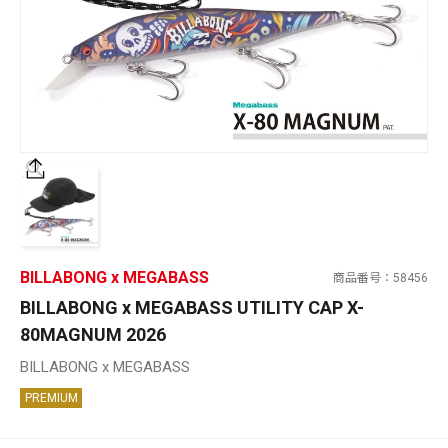
SALT WATER
OUTDOOR
価格
～
¥
¥
BILLABONG x MEGABASS
商品番号
58456
在庫あり
BILLABONG x MEGABASS UTILITY CAP X-
在庫
80MAGNUM 2026
全て
BILLABONG x MEGABASS
PREMIUM