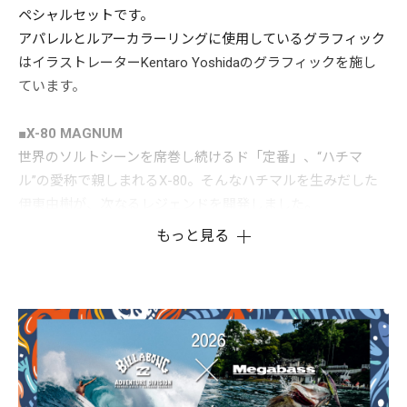
ペシャルセットです。
アパレルとルアーカラーリングに使用しているグラフィック
はイラストレーターKentaro Yoshidaのグラフィックを施し
ています。
■X-80 MAGNUM
世界のソルトシーンを席巻し続けるド「定番」、“ハチマ
ル”の愛称で親しまれるX-80。そんなハチマルを生みだした
伊東由樹が、次なるレジェンドを開発しました。
X-80MAGNUMは、特有のシャイナーボディフォームはそのま
もっと見る
まに、ボディ全長を大幅に拡大。100ｍｍを超えるシーバス
ルアーの一般常識的アクションを置き去りにする、極限まで
「餌ライクな動き」と、かつてなかった「刺激波動」を発
生。広大なオープンシャローを徘徊するモンスターを、ライ
ブベイトを凌ぐナチュラルインパクトで圧倒的なフィーディ
ングモードへと駆り立てます。
さらに、超高比重・小径タングステンバランサーを、3つ同