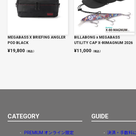
MEGABASS X BRIEFING ANGLER
BILLABONG x MEGABASS
POD BLACK
UTILITY CAP X-80MAGNUM 2026
19,800
11,000
（税込）
（税込）
CATEGORY
GUIDE
PREMIUM
オンライン限定
決済・手数料