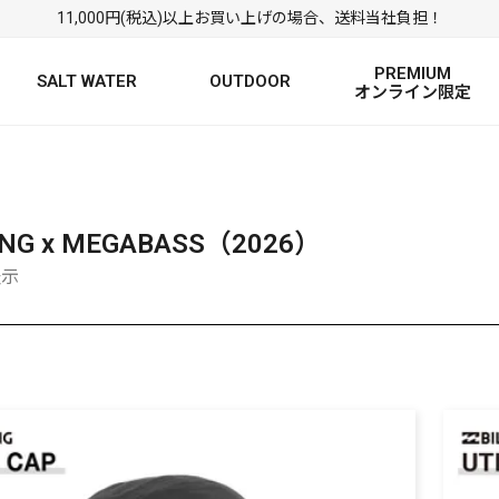
11,000円(税込)以上お買い上げの場合、送料当社負担！
PREMIUM
SALT WATER
OUTDOOR
オンライン限定
FRESH WATER TOP
SALT WATER TOP
絞り込み検索
BASS ROD
SALTWATER ROD
BASS LURE
TROUT ROD
SALTWATER LURE
TROUT LURE
ONG x MEGABASS（2026）
表示
定
FRESH WATER