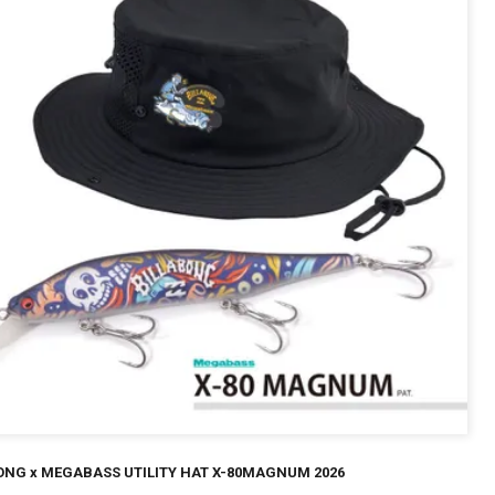
～
¥
在庫あり
全て
ONG x MEGABASS UTILITY HAT X-80MAGNUM 2026