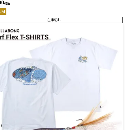
00
PREMIUM
税込
UM
全て
在庫切れ
新作
全て