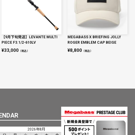
【9月下旬発送】LEVANTE MULTI
MEGABASS X BRIEFING JOLLY
PIECE F3.1/2-610LV
ROGER EMBLEM CAP BEIGE
33,000
8,800
（税込）
（税込）
ENDAR
2026年8月