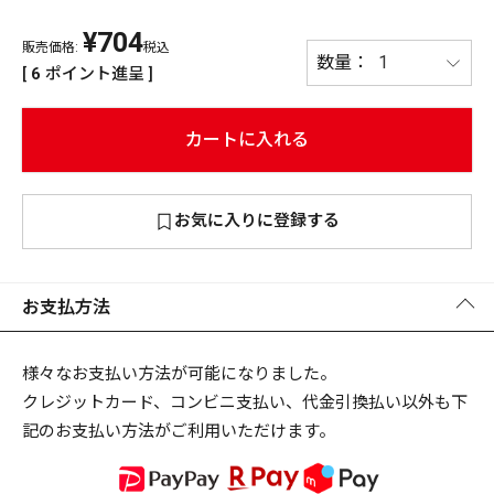
¥
704
PREMIUM
販売価格:
税込
PREMIUM
[
6
ポイント進呈 ]
［ オンライン限定 ］
全て
カートに入れる
お気に入りに登録する
新作
2026
NEW PRODUCTS
全て
お支払方法
様々なお支払い方法が可能になりました。
クレジットカード、コンビニ支払い、代金引換払い以外も下
リセット
この内容で検索する
記のお支払い方法がご利用いただけます。