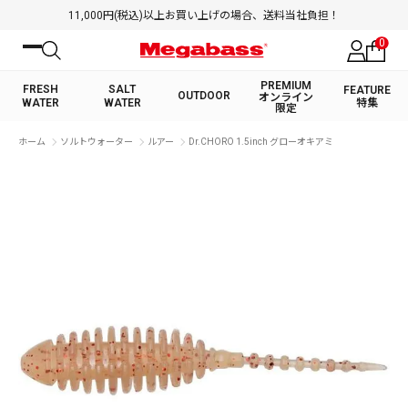
11,000円(税込)以上お買い上げの場合、送料当社負担！
0
PREMIUM
FRESH
SALT
FEATURE
OUTDOOR
オンライン
WATER
WATER
特集
限定
絞り込み検索
ホーム
ソルトウォーター
ルアー
Dr.CHORO 1.5inch グローオキアミ
FRESH WATER TOP
SALT WATER TOP
BASS ROD
SALTWATER ROD
BASS LURE
TROUT ROD
SALTWATER LURE
TROUT LURE
キーワード
カテゴリ
PREMIUM オンライン限定
FRESH WATER