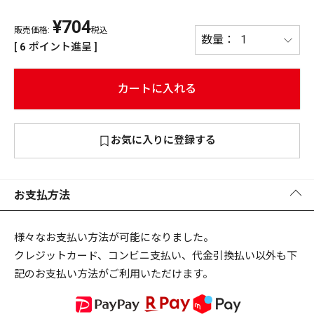
¥
704
PREMIUM
販売価格:
税込
PREMIUM
[
6
ポイント進呈 ]
［ オンライン限定 ］
全て
カートに入れる
お気に入りに登録する
新作
2026
NEW PRODUCTS
全て
お支払方法
様々なお支払い方法が可能になりました。
クレジットカード、コンビニ支払い、代金引換払い以外も下
リセット
この内容で検索する
記のお支払い方法がご利用いただけます。