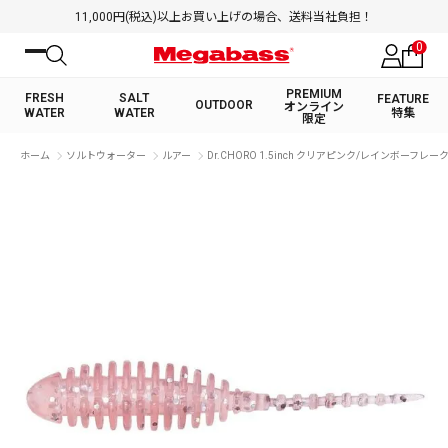
11,000円(税込)以上お買い上げの場合、送料当社負担！
0
PREMIUM
FRESH
SALT
FEATURE
OUTDOOR
オンライン
WATER
WATER
特集
限定
絞り込み検索
ホーム
ソルトウォーター
ルアー
Dr.CHORO 1.5inch クリアピンク/レインボーフレー
FRESH WATER TOP
SALT WATER TOP
BASS ROD
SALTWATER ROD
BASS LURE
TROUT ROD
SALTWATER LURE
TROUT LURE
キーワード
カテゴリ
PREMIUM オンライン限定
FRESH WATER