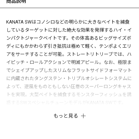
商品説明
KANATA SWはコノシロなどの明らかに大きなベイトを捕食
しているターゲットに対した絶大な効果を発揮するハイ・イ
ンパクトジャークベイトです。その体高あるビッグサイズボ
ディにもかかわらず引き抵抗は極めて軽く、テンポよくエリ
アをサーチすることが可能。ストレートリトリーブでは、ハ
イピッチ・ロールアクションで明滅アピール。なお、極限ま
でシェイプアップしたスリムなフラットサイドフォーマット
に内蔵されたタングステン・トリプルオシレートシステムに
よって、逆風をものともしない圧巻のスーパーロングキャス
トを実現。大型ベイトを捕食するモンスターフィッシュを誘
惑するSWスペシャルチューンモデルがKANATA SWです。
もっと見る