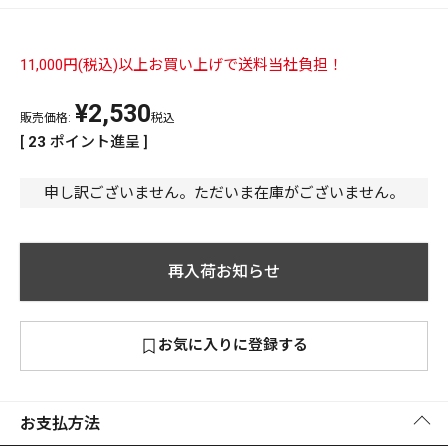
PREMIUM
PREMIUM
11,000円(税込)以上お買い上げで送料当社負担！
［ オンライン限定 ］
全て
¥
2,530
販売価格:
税込
[
23
ポイント進呈 ]
申し訳ございません。ただいま在庫がございません。
新作
2026
NEW PRODUCTS
再入荷お知らせ
全て
お気に入りに登録する
リセット
この内容で検索する
お支払方法