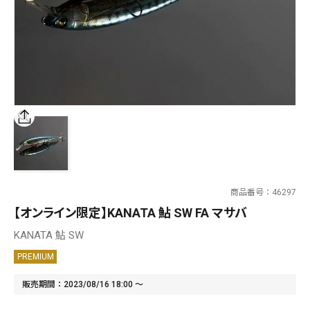
SALT WATER
OUTDOOR
価格
～
¥
¥
商品番号
46297
在庫あり
【オンライン限定】KANATA 鮎 SW FA マサバ
在庫
KANATA 鮎 SW
全て
PREMIUM
販売期間
2023/08/16 18:00
〜