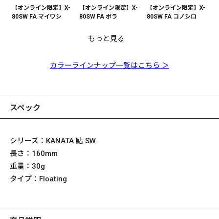
【オンライン限定】X-
【オンライン限定】X-
【オンライン限定】X-
80SW FA マイワシ
80SW FA ボラ
80SW FA コノシロ
もっと見る
【オンライン限定】X-
【オンライン限定】X-
【オンライン限定】X-
【オンライン限定】X-
【オンライン限定】X-
【オンライン限定】X-
【オンライン限定】X-
80SW FA マサバ
80 MAGNUM FA ボラ
80 MAGNUM FA ゴマ
80SW FA ゴマサバ
80 MAGNUM FA コノ
80 MAGNUM FA マイ
80 MAGNUM FA マサ
サバ
シロ
ワシ
バ
カラーラインナップ一覧はこちら ＞
スペック
シリーズ：
KANATA 鮎 SW
長さ：
160mm
重量：
30g
タイプ：
Floating