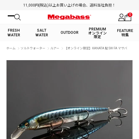
11,000円(税込)以上お買い上げの場合、送料当社負担！
0
PREMIUM
FRESH
SALT
FEATURE
OUTDOOR
オンライン
WATER
WATER
特集
限定
絞り込み検索
ホーム
ソルトウォーター
ルアー
【オンライン限定】KANATA 鮎 SW FA マサバ
FRESH WATER TOP
SALT WATER TOP
BASS ROD
SALTWATER ROD
BASS LURE
TROUT ROD
SALTWATER LURE
TROUT LURE
キーワード
カテゴリ
PREMIUM オンライン限定
FRESH WATER