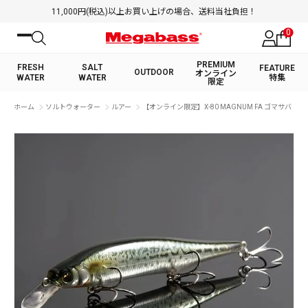
11,000円(税込)以上お買い上げの場合、送料当社負担！
0
PREMIUM
FRESH
SALT
FEATURE
OUTDOOR
オンライン
WATER
WATER
特集
限定
絞り込み検索
ホーム
ソルトウォーター
ルアー
【オンライン限定】X-80 MAGNUM FA ゴマサバ
FRESH WATER TOP
SALT WATER TOP
BASS ROD
SALTWATER ROD
BASS LURE
TROUT ROD
SALTWATER LURE
TROUT LURE
キーワード
カテゴリ
PREMIUM オンライン限定
FRESH WATER