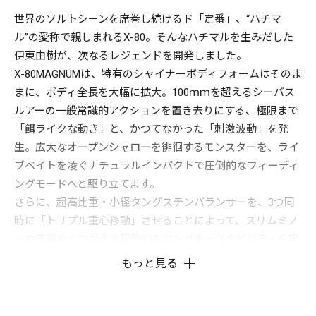
世界のソルトシーンを席巻し続けるド「定番」、“ハチマ
ル”の愛称で親しまれるX-80。そんなハチマルを生みだした
伊東由樹が、次なるレジェンドを開発しました。
X-80MAGNUMは、特有のシャイナーボディフォームはそのま
まに、ボディ全長を大幅に拡大。100ｍｍを超えるシーバス
ルアーの一般常識的アクションを置き去りにする、極限まで
「餌ライクな動き」と、かつてなかった「刺激波動」を発
生。広大なオープンシャローを徘徊するモンスターを、ライ
ブベイトを凌ぐナチュラルインパクトで圧倒的なフィーディ
ングモードへと駆り立てます。
さらに、超高比重・小径タングステンバランサーを、3つ同
時に「トリプル重心移動」させることによって、スリムミノ
ーの常識をくつがえす圧倒的なロングキャスタビリティを実
現。
もっと見る
X-80MAGNUMは、80cmオーバーのジャイアントシーバスを
鬼釣りするためのアルティメットアイテムです。