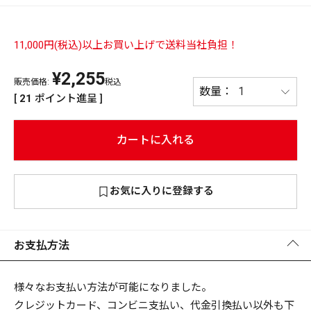
PREMIUM
PREMIUM
11,000円(税込)以上お買い上げで送料当社負担！
［ オンライン限定 ］
全て
¥
2,255
販売価格:
税込
[
21
ポイント進呈 ]
カートに入れる
新作
2026
NEW PRODUCTS
お気に入りに登録する
全て
お支払方法
リセット
この内容で検索する
様々なお支払い方法が可能になりました。
クレジットカード、コンビニ支払い、代金引換払い以外も下