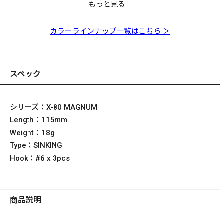
もっと見る
【オンライン限定】X-
【オンライン限定】X-
【オンライン限定】X-
【オンライン限定】X-
【オンライン限定】X-
【オンライン限定】X-
【オンライン限定】X-
80SW FA マサバ
80 MAGNUM FA ボラ
80 MAGNUM FA ゴマ
80SW FA ゴマサバ
80 MAGNUM FA コノ
80 MAGNUM FA マイ
80 MAGNUM FA マサ
サバ
シロ
ワシ
バ
カラーラインナップ一覧はこちら ＞
スペック
シリーズ：
X-80 MAGNUM
Length：
115mm
Weight：
18g
Type：
SINKING
Hook：
#6 x 3pcs
商品説明