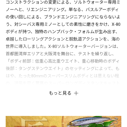
コンストラクションの変更による、ソルトウォーター専用ミ
ノーへと、リエンジニアリング。単なる、バスルアーボディ
の使い回しによる、ブランドエンジニアリングにならないよ
う、対シーバス専用ミノーとしての素性に磨きをかけ、X-80
ボディが持つ、独特のハンプバック・フォルムが生み出す、
卓越したローリングアクションと脱軌道アクションを、海の
世界に導入しました。X-80ソルトウォーターバージョンは、
首都圏湾岸エリアと大阪湾を舞台に、テストを繰り返し、
「ボディ前部：低重心高比重ウエイト、重心移動時のボディ
後部：タングステンウエイト」のセッティングによって、も
はや、たった80mmのスーパースリムボディとは思えない程
の、逆風を突く驚異のスーパーロングディスタンスキャスト
を可能としました。なお、重量設定は、単なるシンキングプ
もっと見る
ラグとは一線を画す、フィーディングタイムのシーバスの有
効レンジを直撃するために、浮き過ぎず、沈み過ぎず、ロン
グトレースするための、「スローシンキング」設定。この重
量セッティング効果は、一度お使いいただくと、確実な釣果