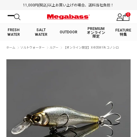
11,000円(税込)以上お買い上げの場合、送料当社負担！
0
PREMIUM
FRESH
SALT
FEATURE
OUTDOOR
オンライン
WATER
WATER
特集
限定
絞り込み検索
ホーム
ソルトウォーター
ルアー
【オンライン限定】X-80SW FA コノシロ
FRESH WATER TOP
SALT WATER TOP
BASS ROD
SALTWATER ROD
BASS LURE
TROUT ROD
SALTWATER LURE
TROUT LURE
キーワード
カテゴリ
PREMIUM オンライン限定
FRESH WATER