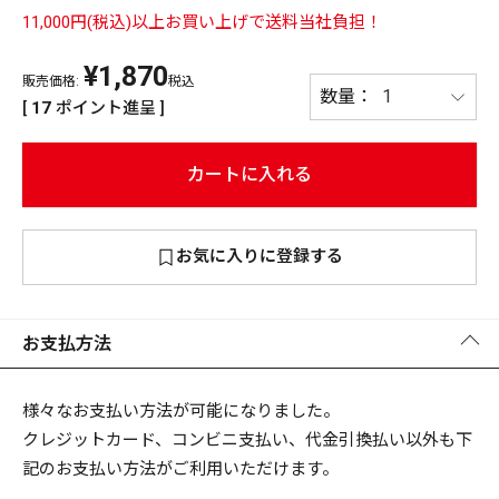
11,000円(税込)以上お買い上げで送料当社負担！
PREMIUM
PREMIUM
¥
1,870
［ オンライン限定 ］
販売価格:
税込
全て
[
17
ポイント進呈 ]
カートに入れる
新作
お気に入りに登録する
2026
NEW PRODUCTS
全て
お支払方法
リセット
この内容で検索する
様々なお支払い方法が可能になりました。
クレジットカード、コンビニ支払い、代金引換払い以外も下
記のお支払い方法がご利用いただけます。