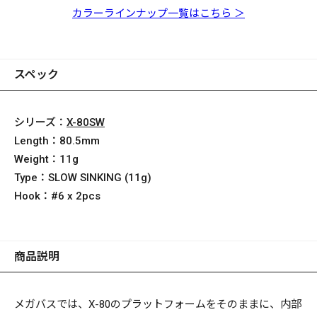
サバ
シロ
ワシ
バ
カラーラインナップ一覧はこちら ＞
スペック
シリーズ：
X-80SW
Length：
80.5mm
Weight：
11g
Type：
SLOW SINKING (11g)
Hook：
#6 x 2pcs
商品説明
メガバスでは、X-80のプラットフォームをそのままに、内部