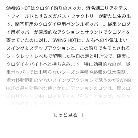
SWING HOTはクロダイ釣りのメッカ、浜名湖エリアをテス
トフィールドとするメガバス・ファクトリーが新たに生み出
す、問答無用のクロダイ専用ペンシルポッパー。従来クロダ
イ用ポッパーが直線的なアクションとサウンドでクロダイを
寄せていたのに対し、SWING HOTは、左右への小気味よい
スイング＆ステップアクションと、この釣りでキモとされる
シークレットレベルで解明した独自の泡と引き波で、確実に
クロダイをバイトへと持ち込みます。特に効果的なのが、従
来ポッパーでは出切らないシーズン序盤や終盤の低水温期。
極力移動距離の少ないスイングアクションで誘うのがSWING
HOTの最も効果的な使いかた。アクションのコツは、極スロ
ーのリトリーブ中にロッドティップをシェイキング、なるべ
く移動距離をおさえてスイング（首振り）を続けること。こ
れで今まで出切らなかったクロダイが、不思議なほど次々と
もっと見る
水面を割ります。なお、最初のバイトはルアーが放つ泡や引
き波に出ることが多いため、ルアーを止めず、ルアー本体に
バイトするまでしつこくスイングアクションをし続けるのが