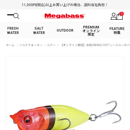
11,000円(税込)以上お買い上げの場合、送料当社負担！
0
PREMIUM
FRESH
SALT
FEATURE
OUTDOOR
オンライン
WATER
WATER
特集
限定
絞り込み検索
ホーム
ソルトウォーター
ルアー
【オンライン限定】水砲 SWING HOT シースルーボ
FRESH WATER TOP
SALT WATER TOP
BASS ROD
SALTWATER ROD
BASS LURE
TROUT ROD
SALTWATER LURE
TROUT LURE
キーワード
カテゴリ
PREMIUM オンライン限定
FRESH WATER