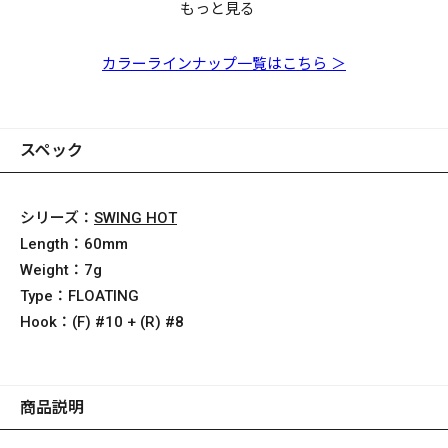
もっと見る
水砲 SWING HOT GG
水砲 SWING HOT HT
水砲 SWING HOT GP
水砲 SWING HOT GP
水砲 SWING HOT ホッ
水砲 SWING HOT GG
水砲 SWING HOT シラ
水砲 SWING HOT GP
水砲 SWING HOT デイ
水砲 SWING HOT GG
水砲 SWING HOT GP
水砲 SWING HOT GP
水砲 SWING HOT ハマ
イワシ
シラス
シースルーウォーター
クレイジーピンク
トシュリンプRBⅡ
ボラ
スブラッド
エスケープシュリンプ
ゲームチャート
アカキン
イナッコ
コーラルピンクバック
ナシークレット
メロン
カラーラインナップ一覧はこちら ＞
スペック
シリーズ：
SWING HOT
Length：
60mm
Weight：
7g
Type：
FLOATING
Hook：
(F) #10 + (R) #8
商品説明