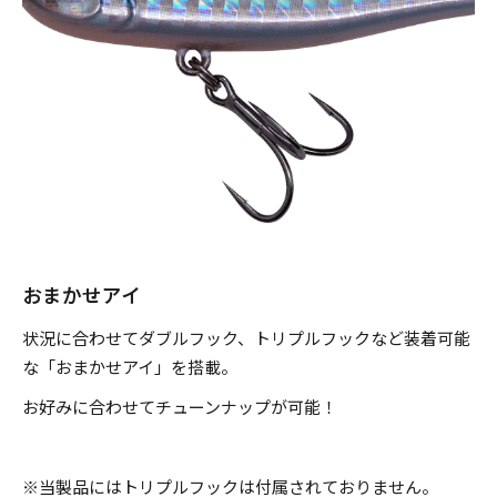
のフック装着が効果的。対象魚は、シーバス、ヒラメ、マゴ
チ、ブリ（イナダ、ワラサ）、サワラ、カンパチ、アジ、サ
バ、タチウオ、マダイ、クロダイ、根魚類と、多種多様なタ
ーゲット。マキッパを貴方のソルトウォーター釣行に常備す
れば、あらゆる釣り場で活躍してくれることでしょう。
■対象魚
シーバス、ヒラメ、マゴチ、サワラ、カンパチ、ブリ(イナ
おまかせアイ
ダ、ワラサ)、アジ、サバ、タチウオ、マダイ、クロダイ、キ
状況に合わせてダブルフック、トリプルフックなど装着可能
ビレ、根魚類 etc...
な「おまかせアイ」を搭載。
お好みに合わせてチューンナップが可能！
※ 7g、5g、3gにフロントのアシストフックは付属されてま
せん。
※当製品にはトリプルフックは付属されておりません。