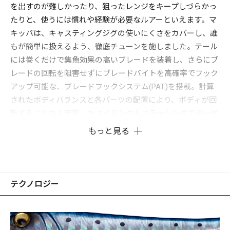
を出すのが難しかったり、狙ったレンジをキープしづらかっ
たりと、使うには慣れや経験が必要なルアーといえます。マ
キッパは、キャスティングジグの使いにくさをカバーし、誰
もが簡単に扱えるよう、徹底チューンを施しました。テール
には巻くだけで集魚効果の高いブレードを装着し、さらにブ
レードの回転を阻害せずにブレードバイトを高確率でフック
アップ可能な、ブレードフックシステム(PAT.)を搭載。計算
されたボディバランスと各パーツの配置により、ボディが回
転することなく安定したスイミング＆フラッシングでターゲ
ットを誘います。
もっと見る
使い方は着水後、即リーリングすれば表層を、沈めてからリ
ーリングすれば中層やボトム付近をレンジキープするため、
ターゲットの泳層に合わせた攻略ができます。
あらゆる魚種に効果的なティンセル付きアシストフックを標
テクノロジー
準装備しており、また腹部に設けたおまかせアイにより、好
みに合わせてダブル、トリプルフックなどを追加装着可能で
す。特にボトムからバイトしてくる魚には、おまかせアイへ