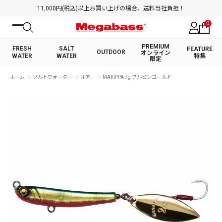
11,000円(税込)以上お買い上げの場合、送料当社負担！
0
PREMIUM
FRESH
SALT
FEATURE
OUTDOOR
オンライン
WATER
WATER
特集
限定
絞り込み検索
ホーム
ソルトウォーター
ルアー
MAKIPPA 7g ブルピンゴールド
FRESH WATER TOP
SALT WATER TOP
BASS ROD
SALTWATER ROD
BASS LURE
TROUT ROD
SALTWATER LURE
TROUT LURE
キーワード
カテゴリ
PREMIUM オンライン限定
FRESH WATER