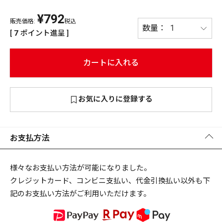
¥
792
PREMIUM
販売価格:
税込
PREMIUM
[
7
ポイント進呈 ]
［ オンライン限定 ］
全て
カートに入れる
お気に入りに登録する
新作
2026
NEW PRODUCTS
全て
お支払方法
様々なお支払い方法が可能になりました。
クレジットカード、コンビニ支払い、代金引換払い以外も下
リセット
この内容で検索する
記のお支払い方法がご利用いただけます。