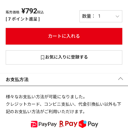
¥
792
PREMIUM
販売価格:
税込
PREMIUM
[
7
ポイント進呈 ]
［ オンライン限定 ］
全て
カートに入れる
お気に入りに登録する
新作
2026
NEW PRODUCTS
全て
お支払方法
様々なお支払い方法が可能になりました。
クレジットカード、コンビニ支払い、代金引換払い以外も下
リセット
この内容で検索する
記のお支払い方法がご利用いただけます。