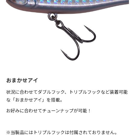
のフック装着が効果的。対象魚は、シーバス、ヒラメ、マゴ
チ、ブリ（イナダ、ワラサ）、サワラ、カンパチ、アジ、サ
バ、タチウオ、マダイ、クロダイ、根魚類と、多種多様なタ
ーゲット。マキッパを貴方のソルトウォーター釣行に常備す
れば、あらゆる釣り場で活躍してくれることでしょう。
■対象魚
シーバス、ヒラメ、マゴチ、サワラ、カンパチ、ブリ(イナ
おまかせアイ
ダ、ワラサ)、アジ、サバ、タチウオ、マダイ、クロダイ、キ
状況に合わせてダブルフック、トリプルフックなど装着可能
ビレ、根魚類 etc...
な「おまかせアイ」を搭載。
お好みに合わせてチューンナップが可能！
※ 7g、5g、3gにフロントのアシストフックは付属されてま
せん。
※当製品にはトリプルフックは付属されておりません。