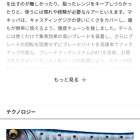
を出すのが難しかったり、狙ったレンジをキープしづらかっ
たりと、使うには慣れや経験が必要なルアーといえます。マ
キッパは、キャスティングジグの使いにくさをカバーし、誰
もが簡単に扱えるよう、徹底チューンを施しました。テール
には巻くだけで集魚効果の高いブレードを装着し、さらにブ
レードの回転を阻害せずにブレードバイトを高確率でフック
アップ可能な、ブレードフックシステム(PAT.)を搭載。計算
されたボディバランスと各パーツの配置により、ボディが回
転することなく安定したスイミング＆フラッシングでターゲ
ットを誘います。
もっと見る
使い方は着水後、即リーリングすれば表層を、沈めてからリ
ーリングすれば中層やボトム付近をレンジキープするため、
ターゲットの泳層に合わせた攻略ができます。
あらゆる魚種に効果的なティンセル付きアシストフックを標
テクノロジー
準装備しており、また腹部に設けたおまかせアイにより、好
みに合わせてダブル、トリプルフックなどを追加装着可能で
す。特にボトムからバイトしてくる魚には、おまかせアイへ