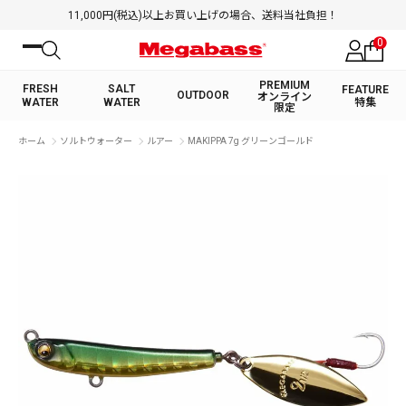
11,000円(税込)以上お買い上げの場合、送料当社負担！
0
PREMIUM
FRESH
SALT
FEATURE
OUTDOOR
オンライン
WATER
WATER
特集
限定
絞り込み検索
ホーム
ソルトウォーター
ルアー
MAKIPPA 7g グリーンゴールド
FRESH WATER TOP
SALT WATER TOP
BASS ROD
SALTWATER ROD
BASS LURE
TROUT ROD
SALTWATER LURE
TROUT LURE
キーワード
カテゴリ
PREMIUM オンライン限定
FRESH WATER