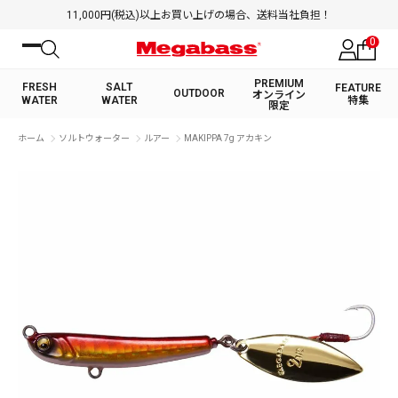
11,000円(税込)以上お買い上げの場合、送料当社負担！
0
PREMIUM
FRESH
SALT
FEATURE
OUTDOOR
オンライン
WATER
WATER
特集
限定
絞り込み検索
ホーム
ソルトウォーター
ルアー
MAKIPPA 7g アカキン
FRESH WATER TOP
SALT WATER TOP
BASS ROD
SALTWATER ROD
BASS LURE
TROUT ROD
SALTWATER LURE
TROUT LURE
キーワード
カテゴリ
PREMIUM オンライン限定
FRESH WATER