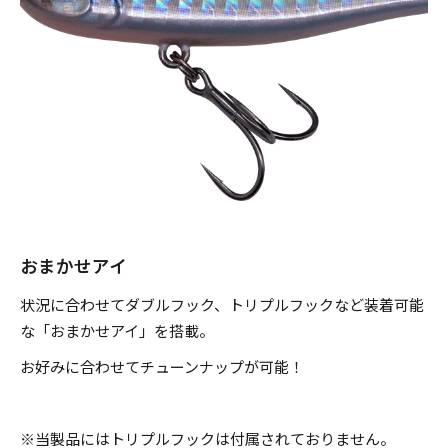
のフック装着が効果的。対象魚は、シーバス、ヒラメ、マゴ
チ、ブリ（イナダ、ワラサ）、サワラ、カンパチ、アジ、サ
バ、タチウオ、マダイ、クロダイ、根魚類と、多種多様なタ
ーゲット。マキッパを貴方のソルトウォーター釣行に常備す
れば、あらゆる釣り場で活躍してくれることでしょう。
■対象魚
シーバス、ヒラメ、マゴチ、サワラ、カンパチ、ブリ(イナ
おまかせアイ
ダ、ワラサ)、アジ、サバ、タチウオ、マダイ、クロダイ、キ
状況に合わせてダブルフック、トリプルフックなど装着可能
ビレ、根魚類 etc...
な「おまかせアイ」を搭載。
お好みに合わせてチューンナップが可能！
※ 7g、5g、3gにフロントのアシストフックは付属されてま
せん。
※当製品にはトリプルフックは付属されておりません。