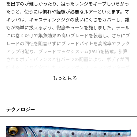
を出すのが難しかったり、狙ったレンジをキープしづらかっ
たりと、使うには慣れや経験が必要なルアーといえます。マ
キッパは、キャスティングジグの使いにくさをカバーし、誰
もが簡単に扱えるよう、徹底チューンを施しました。テール
には巻くだけで集魚効果の高いブレードを装着し、さらにブ
レードの回転を阻害せずにブレードバイトを高確率でフック
アップ可能な、ブレードフックシステム(PAT.)を搭載。計算
されたボディバランスと各パーツの配置により、ボディが回
転することなく安定したスイミング＆フラッシングでターゲ
ットを誘います。
もっと見る
使い方は着水後、即リーリングすれば表層を、沈めてからリ
ーリングすれば中層やボトム付近をレンジキープするため、
ターゲットの泳層に合わせた攻略ができます。
あらゆる魚種に効果的なティンセル付きアシストフックを標
テクノロジー
準装備しており、また腹部に設けたおまかせアイにより、好
みに合わせてダブル、トリプルフックなどを追加装着可能で
す。特にボトムからバイトしてくる魚には、おまかせアイへ