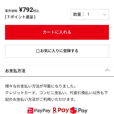
¥
792
PREMIUM
販売価格:
税込
PREMIUM
[
7
ポイント進呈 ]
［ オンライン限定 ］
全て
カートに入れる
お気に入りに登録する
新作
2026
NEW PRODUCTS
全て
お支払方法
様々なお支払い方法が可能になりました。
クレジットカード、コンビニ支払い、代金引換払い以外も下
リセット
この内容で検索する
記のお支払い方法がご利用いただけます。