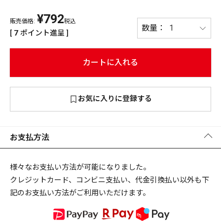
¥
792
PREMIUM
販売価格:
税込
PREMIUM
[
7
ポイント進呈 ]
［ オンライン限定 ］
全て
カートに入れる
お気に入りに登録する
新作
2026
NEW PRODUCTS
全て
お支払方法
様々なお支払い方法が可能になりました。
クレジットカード、コンビニ支払い、代金引換払い以外も下
リセット
この内容で検索する
記のお支払い方法がご利用いただけます。