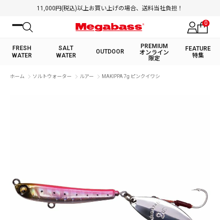
11,000円(税込)以上お買い上げの場合、送料当社負担！
0
PREMIUM
FRESH
SALT
FEATURE
OUTDOOR
オンライン
WATER
WATER
特集
限定
絞り込み検索
ホーム
ソルトウォーター
ルアー
MAKIPPA 7g ピンクイワシ
FRESH WATER TOP
SALT WATER TOP
BASS ROD
SALTWATER ROD
BASS LURE
TROUT ROD
SALTWATER LURE
TROUT LURE
キーワード
カテゴリ
PREMIUM オンライン限定
FRESH WATER