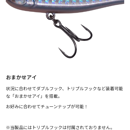
のフック装着が効果的。対象魚は、シーバス、ヒラメ、マゴ
チ、ブリ（イナダ、ワラサ）、サワラ、カンパチ、アジ、サ
バ、タチウオ、マダイ、クロダイ、根魚類と、多種多様なタ
ーゲット。マキッパを貴方のソルトウォーター釣行に常備す
れば、あらゆる釣り場で活躍してくれることでしょう。
■対象魚
シーバス、ヒラメ、マゴチ、サワラ、カンパチ、ブリ(イナ
おまかせアイ
ダ、ワラサ)、アジ、サバ、タチウオ、マダイ、クロダイ、キ
状況に合わせてダブルフック、トリプルフックなど装着可能
ビレ、根魚類 etc...
な「おまかせアイ」を搭載。
お好みに合わせてチューンナップが可能！
※ 7g、5g、3gにフロントのアシストフックは付属されてま
せん。
※当製品にはトリプルフックは付属されておりません。