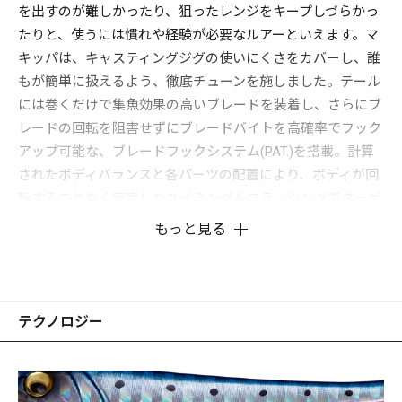
を出すのが難しかったり、狙ったレンジをキープしづらかっ
たりと、使うには慣れや経験が必要なルアーといえます。マ
キッパは、キャスティングジグの使いにくさをカバーし、誰
もが簡単に扱えるよう、徹底チューンを施しました。テール
には巻くだけで集魚効果の高いブレードを装着し、さらにブ
レードの回転を阻害せずにブレードバイトを高確率でフック
アップ可能な、ブレードフックシステム(PAT.)を搭載。計算
されたボディバランスと各パーツの配置により、ボディが回
転することなく安定したスイミング＆フラッシングでターゲ
ットを誘います。
もっと見る
使い方は着水後、即リーリングすれば表層を、沈めてからリ
ーリングすれば中層やボトム付近をレンジキープするため、
ターゲットの泳層に合わせた攻略ができます。
あらゆる魚種に効果的なティンセル付きアシストフックを標
テクノロジー
準装備しており、また腹部に設けたおまかせアイにより、好
みに合わせてダブル、トリプルフックなどを追加装着可能で
す。特にボトムからバイトしてくる魚には、おまかせアイへ