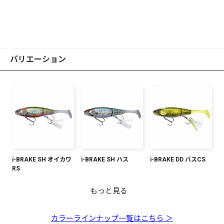
バリエーション
i-BRAKE SH オイカワ
i-BRAKE SH ハス
i-BRAKE DD バスCS
RS
もっと見る
i-BRAKE SH 瀬アユCS
i-BRAKE FA ゴースト
i-BRAKE マットブルー
i-BRAKE GLX レイン
i-BRAKE GP FSマレッ
i-BRAKE ボンボリプロ
i-BRAKE FA ゴースト
i-BRAKE ピンクバック
i-BRAKE GLX ダブル
ワカサギ
シャイナー
ボー
ト
ブルーCS
カワムツOS
フローズンハス
チャートRS
カラーラインナップ一覧はこちら ＞