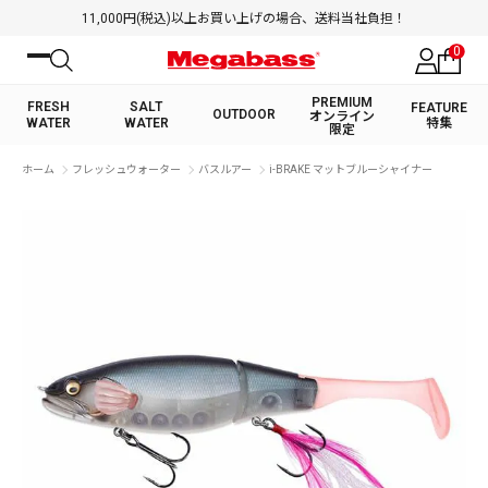
11,000円(税込)以上お買い上げの場合、送料当社負担！
0
PREMIUM
FRESH
SALT
FEATURE
OUTDOOR
オンライン
WATER
WATER
特集
限定
絞り込み検索
ホーム
フレッシュウォーター
バスルアー
i-BRAKE マットブルーシャイナー
FRESH WATER TOP
SALT WATER TOP
BASS ROD
SALTWATER ROD
BASS LURE
TROUT ROD
SALTWATER LURE
TROUT LURE
キーワード
カテゴリ
PREMIUM オンライン限定
FRESH WATER