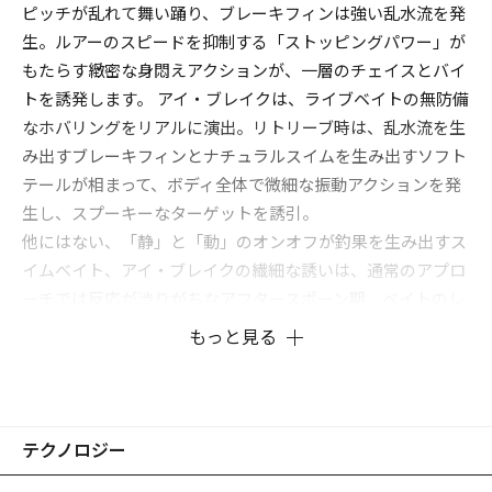
ピッチが乱れて舞い踊り、ブレーキフィンは強い乱水流を発
生。ルアーのスピードを抑制する「ストッピングパワー」が
もたらす緻密な身悶えアクションが、一層のチェイスとバイ
トを誘発します。 アイ・ブレイクは、ライブベイトの無防備
なホバリングをリアルに演出。リトリーブ時は、乱水流を生
み出すブレーキフィンとナチュラルスイムを生み出すソフト
テールが相まって、ボディ全体で微細な振動アクションを発
生し、スプーキーなターゲットを誘引。
他にはない、「静」と「動」のオンオフが釣果を生み出すス
イムベイト、アイ・ブレイクの繊細な誘いは、通常のアプロ
ーチでは反応が渋りがちなアフタースポーン期、ベイトのレ
ンジが上がりきらない長雨時、秋のターンオーバー時などで
もっと見る
圧倒的な破壊力を発揮するシークレットメソッド。他が沈黙
した時こそ、出番です。
テクノロジー