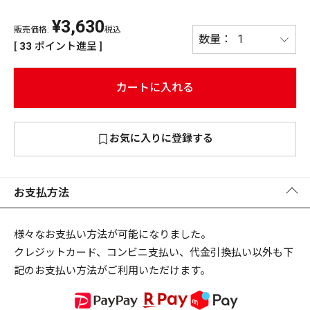
¥
3,630
PREMIUM
販売価格:
税込
PREMIUM
[
33
ポイント進呈 ]
［ オンライン限定 ］
全て
カートに入れる
お気に入りに登録する
新作
2026
NEW PRODUCTS
全て
お支払方法
様々なお支払い方法が可能になりました。
クレジットカード、コンビニ支払い、代金引換払い以外も下
リセット
この内容で検索する
記のお支払い方法がご利用いただけます。