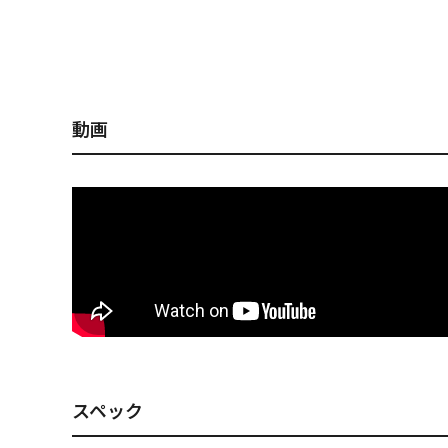
i-BRAKE ピンクバック
i-BRAKE マットブルー
i-BRAKE
フローズンハス
シャイナー
ブルーCS
動画
スペック