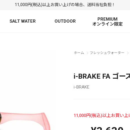
11,000円(税込)以上お買い上げの場合、送料当社負担！
PREMIUM
SALT WATER
OUTDOOR
オンライン限定
FRESH WATER TOP
SALT WATER TOP
絞り込み検索
ホーム
フレッシュウォーター
BASS ROD
SALTWATER ROD
BASS LURE
TROUT ROD
SALTWATER LURE
TROUT LURE
i-BRAKE FA 
i-BRAKE
11,000円(税込)以上お買
定
FRESH WATER