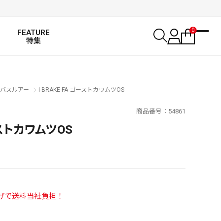
0
FEATURE
特集
バスルアー
i-BRAKE FA ゴーストカワムツOS
商品番号
54861
ゴーストカワムツOS
い上げで送料当社負担！
SALT WATER