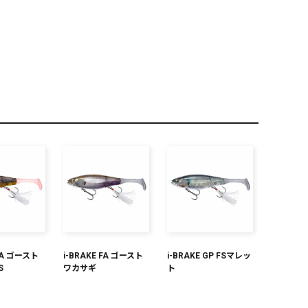
PREMIUM
全て
新作
全て
 FA ゴースト
i-BRAKE FA ゴースト
i-BRAKE GP FSマレッ
S
ワカサギ
ト