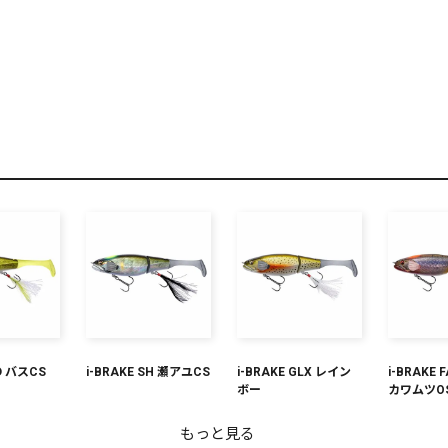
リセット
この内容で検索する
DD バスCS
i-BRAKE SH 瀬アユCS
i-BRAKE GLX レイン
i-BRAKE
ボー
カワムツO
もっと見る