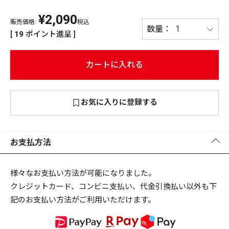
¥
2,090
PREMIUM
販売価格:
税込
PREMIUM
[
19
ポイント進呈 ]
［ オンライン限定 ］
全て
カートに入れる
お気に入りに登録する
新作
2026
NEW PRODUCTS
全て
お支払方法
様々なお支払い方法が可能になりました。
クレジットカード、コンビニ支払い、代金引換払い以外も下
リセット
この内容で検索する
記のお支払い方法がご利用いただけます。