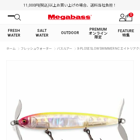
11,000円(税込)以上お買い上げの場合、送料当社負担！
0
PREMIUM
FRESH
SALT
FEATURE
OUTDOOR
オンライン
WATER
WATER
特集
限定
絞り込み検索
ホーム
フレッシュウォーター
バスルアー
X-PLOSE SLOW SWIMMER NC エイトリア
FRESH WATER TOP
SALT WATER TOP
BASS ROD
SALTWATER ROD
BASS LURE
TROUT ROD
SALTWATER LURE
TROUT LURE
キーワード
カテゴリ
PREMIUM オンライン限定
FRESH WATER