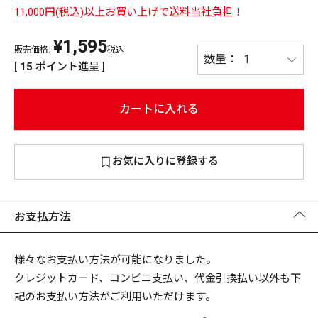
11,000円(税込)以上お買い上げで送料当社負担！
PREMIUM
¥
1,595
PREMIUM
［ オンライン限定 ］
販売価格:
税込
全て
[
15
ポイント進呈 ]
カートに入れる
新作
お気に入りに登録する
2026
NEW PRODUCTS
全て
お支払方法
リセット
この内容で検索する
様々なお支払い方法が可能になりました。
クレジットカード、コンビニ支払い、代金引換払い以外も下
記のお支払い方法がご利用いただけます。