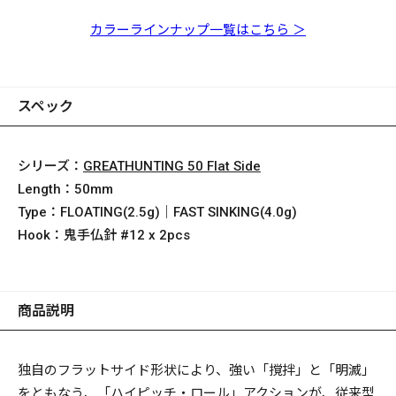
50フラットサイド (F)
50フラットサイド (F)
50フラットサイド (F)
50フラットサイド (F)
50フラットサイド (F)
50フラットサイド (F)
50フラットサイド (F)
M ライムゴールド
M ピンクバックOB
パーマークマットタイ
M キンクロ
PM アユ
M アカキン
ゴーストパールライム
カラーラインナップ一覧はこちら ＞
ガー
スペック
シリーズ：
GREATHUNTING 50 Flat Side
Length：
50mm
Type：
FLOATING(2.5g)｜FAST SINKING(4.0g)
Hook：
鬼手仏針 #12 x 2pcs
商品説明
独自のフラットサイド形状により、強い「撹拌」と「明滅」
をともなう、「ハイピッチ・ロール」アクションが、従来型