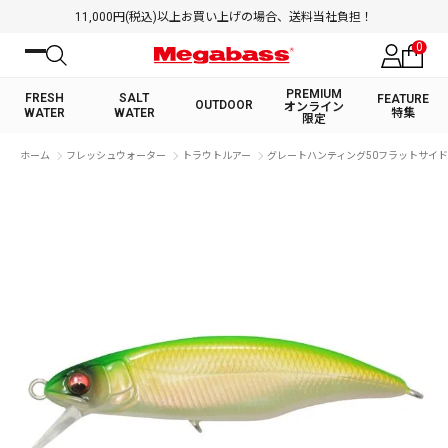
11,000円(税込)以上お買い上げの場合、送料当社負担！
0
PREMIUM
FRESH
SALT
FEATURE
OUTDOOR
オンライン
WATER
WATER
特集
限定
絞り込み検索
ホーム
フレッシュウォーター
トラウトルアー
グレートハンティング50フラットサイド 
FRESH WATER TOP
SALT WATER TOP
BASS ROD
SALTWATER ROD
BASS LURE
TROUT ROD
SALTWATER LURE
TROUT LURE
キーワード
カテゴリ
PREMIUM オンライン限定
FRESH WATER