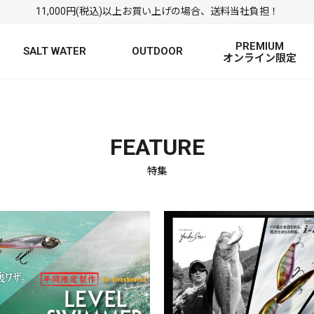
11,000円(税込)以上お買い上げの場合、送料当社負担！
PREMIUM
SALT WATER
OUTDOOR
オンライン限定
FRESH WATER TOP
SALT WATER TOP
絞り込み検索
BASS ROD
SALTWATER ROD
BASS LURE
TROUT ROD
SALTWATER LURE
TROUT LURE
FEATURE
特集
定
FRESH WATER