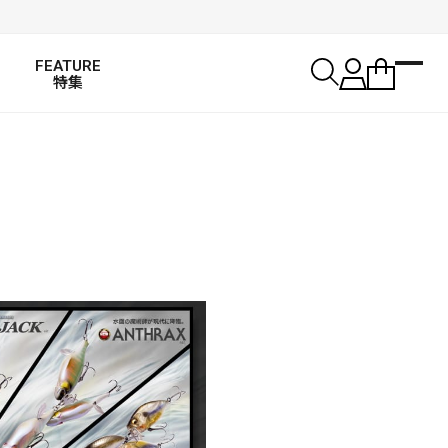
FEATURE
特集
SALT WATER