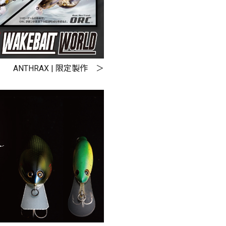
～
¥
ANTHRAX | 限定製作
在庫あり
全て