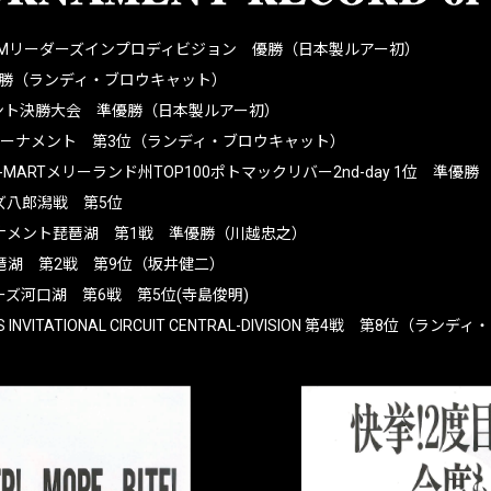
AMリーダーズインプロディビジョン 優勝（日本製ルアー初）
優勝（ランディ・ブロウキャット）
ント決勝大会 準優勝（日本製ルアー初）
ックストーナメント 第3位（ランディ・ブロウキャット）
S. K-MARTメリーランド州TOP100ポトマックリバー2nd-day 1位 準優勝
ズ八郎潟戦 第5位
ナメント琵琶湖 第1戦 準優勝（川越忠之）
琶湖 第2戦 第9位（坂井健二）
ズ河口湖 第6戦 第5位(寺島俊明)
ERS INVITATIONAL CIRCUIT CENTRAL-DIVISION 第4戦 第8位（