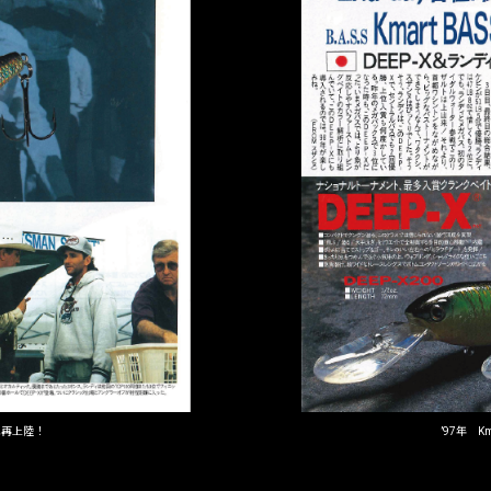
へ再上陸！
’97年 Km