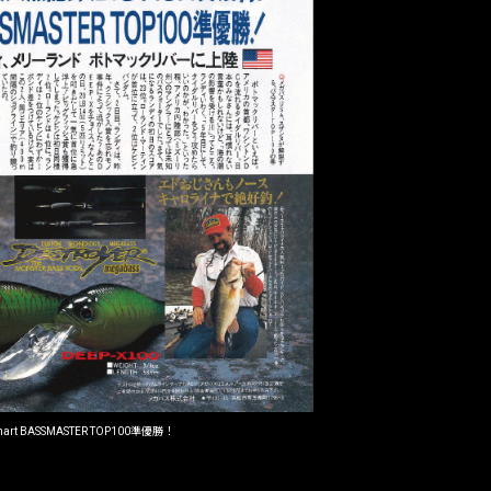
art BASSMASTER TOP100準優勝！