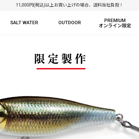
11,000円(税込)以上お買い上げの場合、送料当社負担！
PREMIUM
SALT WATER
OUTDOOR
オンライン限定
FRESH WATER TOP
SALT WATER TOP
絞り込み検索
BASS ROD
SALTWATER ROD
BASS LURE
TROUT ROD
SALTWATER LURE
TROUT LURE
定
FRESH WATER