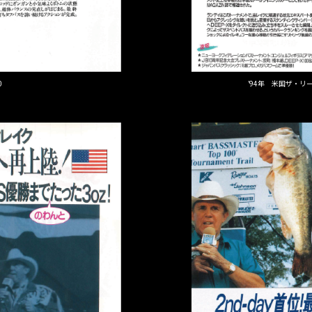
0
’94年 米国ザ・