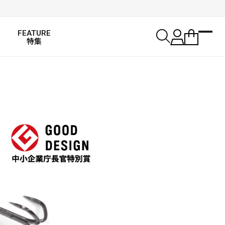
FEATURE
特集
SALT WATER