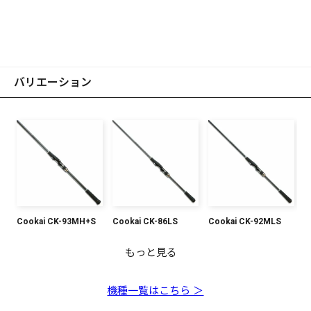
バリエーション
Cookai CK-93MH+S
Cookai CK-86LS
Cookai CK-92MLS
もっと見る
Cookai CK-810MHS
Cookai CK-96MS
Cookai CK-77EXHC
Cookai CK-83XXHS
Cookai CK-710EXHC
Cookai CK-101MS
Cookai CK-810MC
Cookai CK-108MHS
機種一覧はこちら ＞