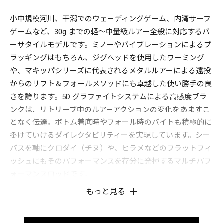
小中規模河川、干潟でのウェーディングゲーム、内湾サーフ
ゲームなど、30g までの軽～中量級ルアー全般に対応するバ
ーサタイルモデルです。ミノーやバイブレーションによるプ
ラッギングはもちろん、ジグヘッドを使用したワーミング
や、マキッパシリーズに代表されるメタルルアーによる遠投
からのリフト＆フォールメソッドにも卓越した使い勝手の良
さを誇ります。5D グラファイトシステムによる高感度ブラ
ンクは、リトリーブ中のルアーアクションの変化をあますこ
となく伝達。ボトム着底時やフォール時のバイトも積極的に
掛けていけるダイレクタビリティーを実現しています。シー
バスを軸にクロダイ（チヌ）や、ヒラメなどのフラットフィ
ッシュにもそのパフォーマンスを存分に発揮するマルチパフ
ォーマンスロッドです。
もっと見る