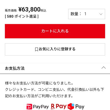
¥
63,800
PREMIUM
販売価格:
税込
PREMIUM
[
580
ポイント進呈 ]
［ オンライン限定 ］
全て
カートに入れる
お気に入りに登録する
新作
2026
NEW PRODUCTS
全て
お支払方法
様々なお支払い方法が可能になりました。
クレジットカード、コンビニ支払い、代金引換払い以外も下
リセット
この内容で検索する
記のお支払い方法がご利用いただけます。