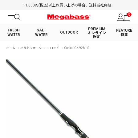
11,000円(税込)以上お買い上げの場合、送料当社負担！
0
PREMIUM
FRESH
SALT
FEATURE
OUTDOOR
オンライン
WATER
WATER
特集
限定
絞り込み検索
ホーム
ソルトウォーター
ロッド
Cookai CK-92MLS
FRESH WATER TOP
SALT WATER TOP
BASS ROD
SALTWATER ROD
BASS LURE
TROUT ROD
SALTWATER LURE
TROUT LURE
キーワード
カテゴリ
PREMIUM オンライン限定
FRESH WATER