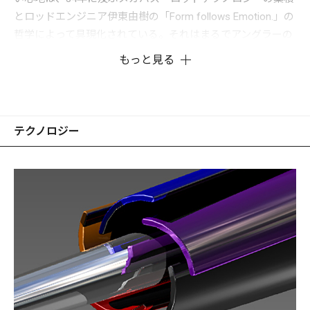
とロッドエンジニア伊東由樹の「Form follows Emotion.」の
哲学によって具現化されている。それはまるでアングラーの
感覚神経の経路が拡大されたかのような、シンクロナイズド
もっと見る
フィールをもたらす。 ロングシャフトで構成されるCookai
のショアゲームロッドは、まるで、短くコンペティティブな
バスロッドのような圧巻の軽さと卓越したロッドバランスを
実現。ターゲットとルアーがあたかも1本の腕の延長線上で
テクノロジー
繋がっているかのような、シャフトと体躯の一体感を生み出
すリニアリティーをもたらしている。 Cookaiがサーフキャス
ティングの世界に、「ダイレクタビリティー」の概念を新た
に提示する。