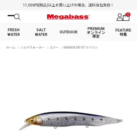
11,000円(税込)以上お買い上げの場合、送料当社負担！
0
PREMIUM
FRESH
SALT
FEATURE
OUTDOOR
オンライン
WATER
WATER
特集
限定
絞り込み検索
ホーム
ソルトウォーター
ルアー
KANATA SW HT マイワシ
FRESH WATER TOP
SALT WATER TOP
BASS ROD
SALTWATER ROD
BASS LURE
TROUT ROD
SALTWATER LURE
TROUT LURE
キーワード
カテゴリ
PREMIUM オンライン限定
FRESH WATER