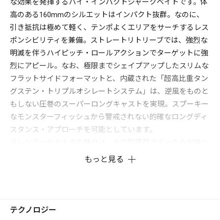
な効果を発揮するハイ・インパクトジャークベイトです。体
高のある160mmのシルエットはインパクト抜群。なのに、
引き抵抗は極めて軽く、テンポよくエリアをサーチするレス
ポンシビリティを兼備。ストレートリトリーブでは、強烈な
明滅を伴うハイピッチ・ロールアクションでターゲットに強
烈にアピール。なお、極限までシェイプアップしたスリムな
フラットサイドフォーマットと、内蔵された「超高比重タン
グステン・トリプルオシレートシステム」は、逆風をものと
もしない圧巻のスーパーロングキャストを実現。スプーキー
なモンスターフィッシュから警戒されない的確なロングディ
スタンス・アプローチを可能としています。
スレンダーなカナタの魅力は、その超薄型ボディのみが放つ
妖艶なナチュラリズム。従来のミノーには反応しなかったク
もっと見る
レバーなビッグサイズが襲撃してくることです。
テクノロジー