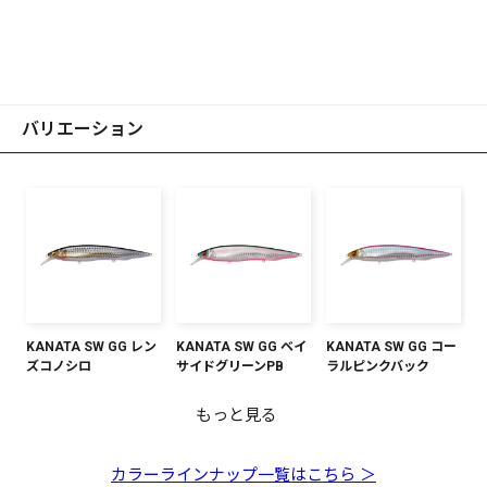
バリエーション
KANATA SW GG レン
KANATA SW GG ベイ
KANATA SW GG コー
ズコノシロ
サイドグリーンPB
ラルピンクバック
もっと見る
KANATA SW GG アカ
KANATA SW GP レッ
KANATA SW FA イワ
KANATA SW HT マイ
KANATA SW オイルサ
KANATA SW GLX ブ
KANATA SW PM チャ
KANATA SW FA ボラ
KANATA SW HT シラ
KANATA SW GP シト
KANATA SW どチャー
KANATA SW FA サバ
KANATA SW GG リア
キンスパークル
ドヘッド
シ
ワシ
ーディン
ルピンレインボー
ートバック
ス
ラスチャートヘッド
ト
クションイワシ
カラーラインナップ一覧はこちら ＞