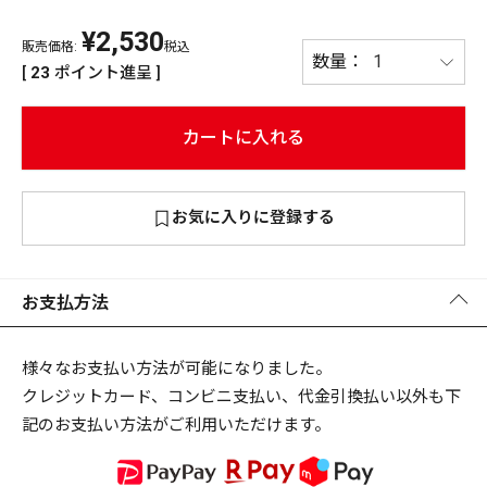
¥
2,530
PREMIUM
販売価格:
税込
PREMIUM
[
23
ポイント進呈 ]
［ オンライン限定 ］
全て
カートに入れる
お気に入りに登録する
新作
2026
NEW PRODUCTS
全て
お支払方法
様々なお支払い方法が可能になりました。
クレジットカード、コンビニ支払い、代金引換払い以外も下
リセット
この内容で検索する
記のお支払い方法がご利用いただけます。