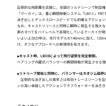
圧倒的な飛距離を武器に、全国のソルトシーンで制空権
「クーカイ」は、重心瞬間移動システム「LBOⅡ」PA
泳ぎ出しとデッドスロースピードでも的確なアクション
なお、キャストリリースと同時に瞬時に発生する強大な
素のすべてをハイレベルで具現化しているクーカイが発
いよいよ2023年は、先行モデルの140mmに加え、1
げ、タフなアプローチへの新境地を拓きます。
■キャスト時、LBOⅡによって飛行姿勢を完全制御。
ベアリング内蔵式バランサーの瞬間移動が発生させる強
■リトリーブ開始と同時に、バランサーはネオジム磁界
圧倒的な泳ぎ出しの素早さは有効トレースゾーンを圧
ィの高い卓越したアクションでラフウォーターを泳ぎき