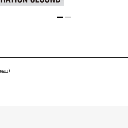
pan.)