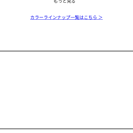
もっと見る
ANG
MARINE GANG
S PM チャ
Cookai 90S どチャー
カラーラインナップ一覧はこちら ＞
ト