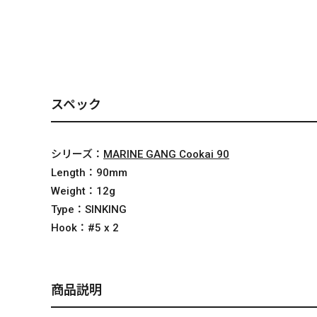
MARINE GANG
MARINE GANG
MARINE G
Cookai 90S PHゴース
Cookai 90S PM ゴー
Cookai 90
トキャンディー
ストレッドヘッド
ートバック
スペック
シリーズ：
MARINE GANG Cookai 90
Length：
90mm
Weight：
12g
Type：
SINKING
Hook：
#5 x 2
商品説明