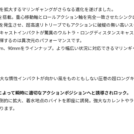
を拡大するマリンギャングがさらなる進化を遂げました。
T.を搭載。重心移動軸とロールアクション軸を完全一致させたシン
を発生させ、超高速リトリーブでもアクションに破綻の無い高いス
キャストインパクトが驚異のウルトラ・ロングディスタンスキャス
揮するのは異次元のパフォーマンスです。
20mm、90mmをラインナップ。より幅広い状況に対応できるマリ
大な慣性インパクトが向かい風をものともしない圧巻の超ロングキ
によって瞬時に適切なアクションポジションへと誘導されロック。
倒的に拡大、着水地点のバイトを即座に誘発。強大なカレントやラ
ります。