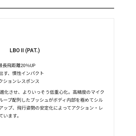
LBO II (PAT.)
長飛距離20％UP
出す、慣性インパクト
クションレスポンス
造に進化させ、よりいっそう低重心化。高精度のマイク
ループ配列したブッシュがボディ内部を極めてシル
アップ、飛行姿勢の安定化によってアクション・レ
ています。