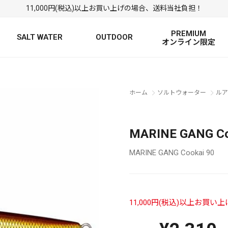
11,000円(税込)以上お買い上げの場合、送料当社負担！
PREMIUM
SALT WATER
OUTDOOR
オンライン限定
FRESH WATER TOP
SALT WATER TOP
絞り込み検索
ホーム
ソルトウォーター
ルア
BASS ROD
SALTWATER ROD
BASS LURE
TROUT ROD
SALTWATER LURE
TROUT LURE
MARINE GANG C
MARINE GANG Cookai 90
11,000円(税込)以上お買
定
FRESH WATER