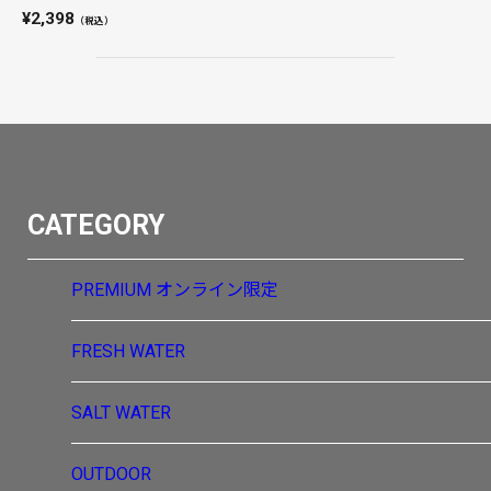
2,398
（税込）
CATEGORY
PREMIUM
オンライン限定
FRESH WATER
SALT WATER
OUTDOOR