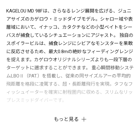
KAGELOU MD 98Fは、さらなるレンジ展開を広げる、ジュニ
アサイズのカゲロウ・ミッドダイブモデル。シャロー域や表
層域において、イナッコ、カタクチなどの小型ベイトをシー
バスが捕食しているシチュエーションにアジャスト。 独自の
スポイラービルは、捕食レンジにシビアなモンスターを果敢
に反応させるため、最大0.8mの絶妙なフィーディングレンジ
を捉えます。カゲロウオリジナルシリーズよりも一段下層の
ターゲットに遡求することができます。 重心瞬間移動システ
ムLBOⅡ（PAT.）を搭載し、従来の同サイズルアーの平均的
飛距離を格段に凌駕する、超・長距離飛行を実現。タフなフ
ィッシュイーターを確実に射程圏内に収める、スリムなリッ
プレスミッドダイバーです。
もっと見る