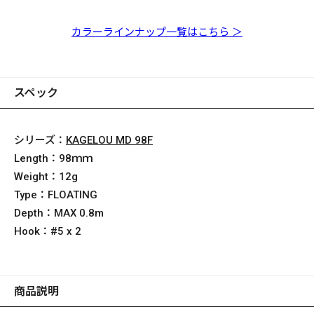
KAGELOU MD 98F GP
KAGELOU MD 98F PH
【オンライン限定】
KAGELOU MD 98F GP
KAGELOU MD 98F
KAGELOU MD 98F GP
【オンライン限定】
クリアボラ
ゴーストキャンディー
KAGELOU MD 98F ヴ
イエローヴィーナス
PM チャートバック
レッドヘッド
KAGELOU MD 98F シ
ァイオレットピンク
ースルーマットライム
カラーラインナップ一覧はこちら ＞
スペック
シリーズ：
KAGELOU MD 98F
Length：
98ｍｍ
Weight：
12g
Type：
FLOATING
Depth：
MAX 0.8m
Hook：
#5 x 2
商品説明