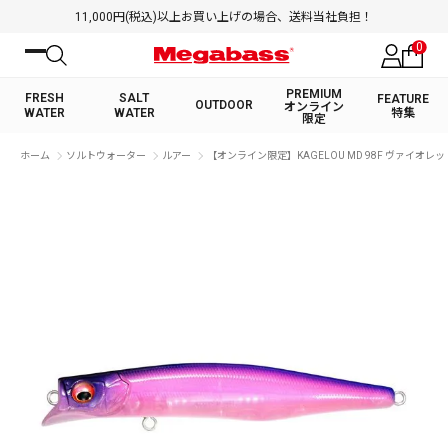
11,000円(税込)以上お買い上げの場合、送料当社負担！
0
PREMIUM
FRESH
SALT
FEATURE
OUTDOOR
オンライン
WATER
WATER
特集
限定
絞り込み検索
ホーム
ソルトウォーター
ルアー
【オンライン限定】KAGELOU MD 98F ヴァイオレ
FRESH WATER TOP
SALT WATER TOP
BASS ROD
SALTWATER ROD
BASS LURE
TROUT ROD
SALTWATER LURE
TROUT LURE
キーワード
カテゴリ
PREMIUM オンライン限定
FRESH WATER